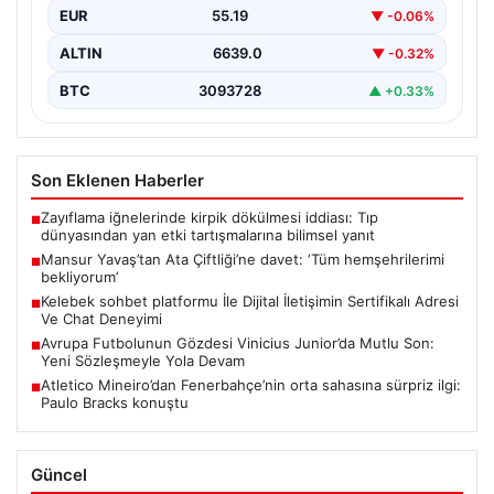
EUR
55.19
▼ -0.06%
ALTIN
6639.0
▼ -0.32%
BTC
3093728
▲ +0.33%
Son Eklenen Haberler
Zayıflama iğnelerinde kirpik dökülmesi iddiası: Tıp
■
dünyasından yan etki tartışmalarına bilimsel yanıt
Mansur Yavaş’tan Ata Çiftliği’ne davet: ‘Tüm hemşehrilerimi
■
bekliyorum’
Kelebek sohbet platformu İle Dijital İletişimin Sertifikalı Adresi
■
Ve Chat Deneyimi
Avrupa Futbolunun Gözdesi Vinicius Junior’da Mutlu Son:
■
Yeni Sözleşmeyle Yola Devam
Atletico Mineiro’dan Fenerbahçe’nin orta sahasına sürpriz ilgi:
■
Paulo Bracks konuştu
Güncel