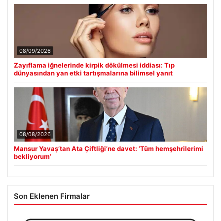
08/09/2026
Zayıflama iğnelerinde kirpik dökülmesi iddiası: Tıp
dünyasından yan etki tartışmalarına bilimsel yanıt
08/08/2026
Mansur Yavaş’tan Ata Çiftliği’ne davet: ‘Tüm hemşehrilerimi
bekliyorum’
Son Eklenen Firmalar