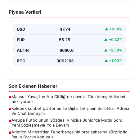
Kelebek sohbet platformu İle Dijital
Piyasa Verileri
İletişimin Sertifikalı Adresi Ve Chat
Deneyimi
USD
47.74
▲ +0.18%
Sanal ortamında kullanıcıların güvenli bir biçimde iletişim
oluşturması ciddi bir önem ifade etmektedir. Güncel…
EUR
55.25
▲ +0.32%
ALTIN
6660.6
▲ +2.59%
BTC
3092183
▲ +1.03%
Son Eklenen Haberler
Mansur Yavaş’tan Ata Çiftliği’ne davet: ‘Tüm hemşehrilerimi
■
bekliyorum’
Kelebek sohbet platformu İle Dijital İletişimin Sertifikalı Adresi
■
Ve Chat Deneyimi
Avrupa Futbolunun Gözdesi Vinicius Junior’da Mutlu Son:
■
Yeni Sözleşmeyle Yola Devam
Atletico Mineiro’dan Fenerbahçe’nin orta sahasına sürpriz ilgi:
■
Paulo Bracks konuştu