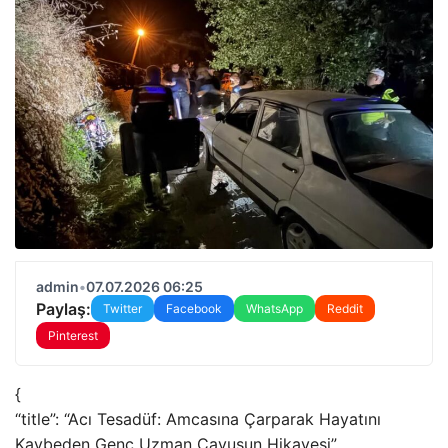
admin
•
07.07.2026 06:25
Paylaş:
Twitter
Facebook
WhatsApp
Reddit
Pinterest
{
“title”: “Acı Tesadüf: Amcasına Çarparak Hayatını
Kaybeden Genç Uzman Çavuşun Hikayesi”,