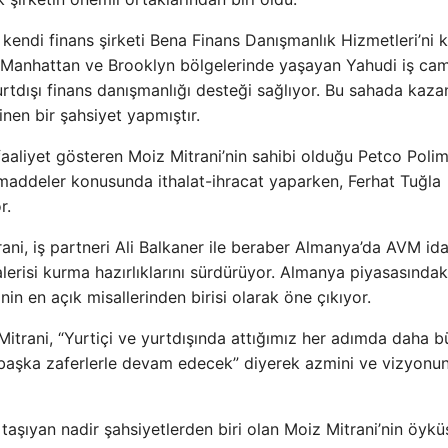
kendi finans şirketi Bena Finans Danışmanlık Hizmetleri’ni 
de Manhattan ve Brooklyn bölgelerinde yaşayan Yahudi iş cam
urtdışı finans danışmanlığı desteği sağlıyor. Bu sahada kaza
linen bir şahsiyet yapmıştır.
 faaliyet gösteren Moiz Mitrani’nin sahibi olduğu Petco Poli
 maddeler konusunda ithalat-ihracat yaparken, Ferhat Tuğla
r.
rani, iş partneri Ali Balkaner ile beraber Almanya’da AVM ida
lerisi kurma hazırlıklarını sürdürüyor. Almanya piyasasındak
nin en açık misallerinden birisi olarak öne çıkıyor.
Mitrani, “Yurtiçi ve yurtdışında attığımız her adımda daha 
 başka zaferlerle devam edecek” diyerek azmini ve vizyonu
a taşıyan nadir şahsiyetlerden biri olan Moiz Mitrani’nin öykü