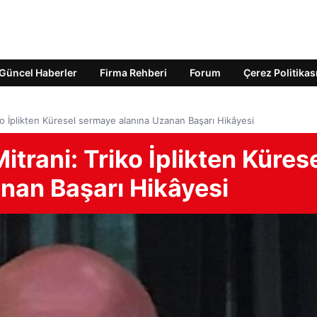
Güncel Haberler
Firma Rehberi
Forum
Çerez Politikas
iko İplikten Küresel sermaye alanına Uzanan Başarı Hikâyesi
Mitrani: Triko İplikten Küres
nan Başarı Hikâyesi