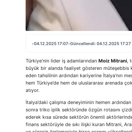
•
04.12.2025 17:07
•
Güncellendi: 04.12.2025 17:27
Türkiye’nin lider iş adamlarından
Moiz Mitrani
, 
büyük bir alanda faaliyet gösteren müteşebbis ki
eden tahsilinin ardından kariyerine İtalya’nın m
hem Türkiye’de hem de uluslararası arenada çok 
atıyor.
İtalya’daki çalışma deneyiminin hemen ardından
sonra triko iplik sektöründe özgün rotasını çizdi.
ederek kısa sürede sektörün önemli aktörlerinden
finans sektörüyle de sıkı ilişki kuran Mitrani, A
ve sürecin ilerlemesiyle hisse oranını yükseltere