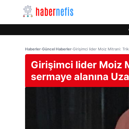
Haberler
›
Güncel Haberler
›
Girişimci lider Moiz Mitrani: Tr
Girişimci lider Moiz 
sermaye alanına Uza