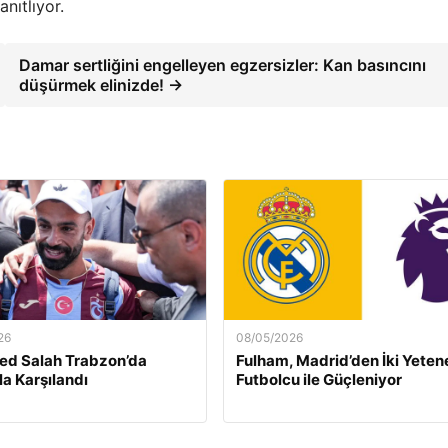
anıtlıyor.
Damar sertliğini engelleyen egzersizler: Kan basıncını
düşürmek elinizde! →
26
08/05/2026
d Salah Trabzon’da
Fulham, Madrid’den İki Yetene
a Karşılandı
Futbolcu ile Güçleniyor