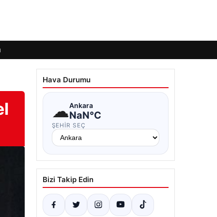
ı
Hava Durumu
el
☁
Ankara
NaN°C
ŞEHIR SEÇ
Bizi Takip Edin