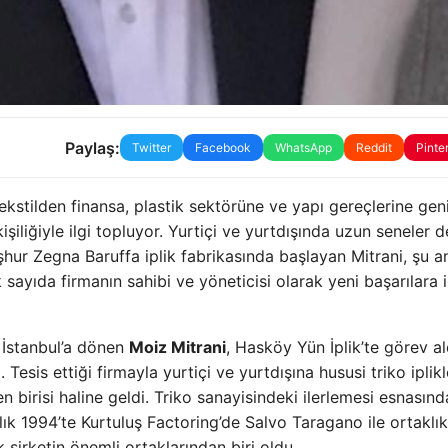
Paylaş:
Twitter
Facebook
WhatsApp
Reddit
Pinte
tekstilden finansa, plastik sektörüne ve yapı gereçlerine gen
şiliğiyle ilgi topluyor. Yurtiçi ve yurtdışında uzun seneler
eşhur Zegna Baruffa iplik fabrikasında başlayan Mitrani, şu 
sayıda firmanın sahibi ve yöneticisi olarak yeni başarılara
 İstanbul’a dönen
Moiz Mitrani
, Hasköy Yün İplik’te görev a
 Tesis ettiği firmayla yurtiçi ve yurtdışına hususi triko iplikl
 birisi haline geldi. Triko sanayisindeki ilerlemesi esnasınd
ralık 1994’te Kurtuluş Factoring’de Salvo Taragano ile ortaklı
k şirketin önemli ortaklarından biri oldu.