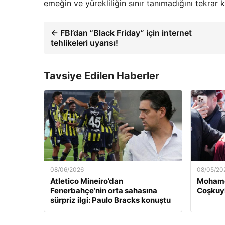
emeğin ve yürekliliğin sınır tanımadığını tekrar k
← FBI’dan “Black Friday” için internet
tehlikeleri uyarısı!
Tavsiye Edilen Haberler
08/06/2026
08/05/20
Atletico Mineiro’dan
Mohame
Fenerbahçe’nin orta sahasına
Coşkuyl
sürpriz ilgi: Paulo Bracks konuştu