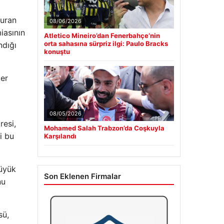
kuran
08/06/2026
iasının
Atletico Mineiro’dan Fenerbahçe’nin
orta sahasına sürpriz ilgi: Paulo Bracks
ndığı
konuştu
mer
08/05/2026
resi,
Mohamed Salah Trabzon’da Coşkuyla
i bu
Karşılandı
büyük
Son Eklenen Firmalar
nu
sü,