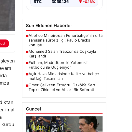
BTC
3059436
▼ -0.16%
Son Eklenen Haberler
Atletico Mineiro’dan Fenerbahçe’nin orta
■
sahasına sürpriz ilgi: Paulo Bracks
rest
konuştu
Mohamed Salah Trabzon’da Coşkuyla
■
Karşılandı
işleyen
Fulham, Madrid’den İki Yetenekli
■
Futbolcu ile Güçleniyor
 devam
Açık Hava Mimarisinde Kalite ve bahçe
anda
■
mutfağı Tasarımları
 imza
Ömer Çelik’ten Ertuğrul Özkök’e Sert
■
Tepki: Zihinsel ve Ahlaki Bir Seferattır
ldıktan
Güncel
er imal
a
k kurdu