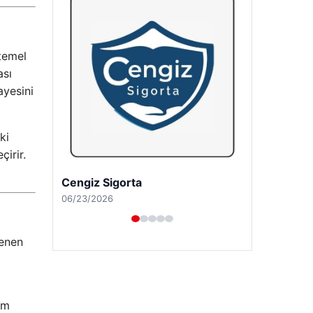
 temel
ası
ayesini
ki
çirir.
Hastaş Beton
05/26/2026
tenen
im