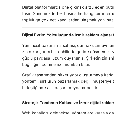
Dijital platformlarda öne çıkmak arzu eden bütü
taşır. Günümüzde tek başına herhangi bir intern
topluluğa çok net kanallardan ulaşmak yanı sıra
Dijital Evrim Yolculuğunda İzmir reklam ajansı V
Yeni nesil pazarlama sahası, durmaksızın evrilen 
zihin karıştırıcı hız dahilinde geride düşmemek 
güçlü paydaşa lüzum duyarsınız. Şirketinizin anl
bağlılığını edinmenizi mümkün kılar.
Grafik tasarımdan şirket yapı oluşturmaya kadar h
yöntemi, sırf ürün pazarlamak değil, müşteriye 
birleştiğinde asıl başarı meydana belirir.
Stratejik Tanıtımın Katkısı ve İzmir dijital rekla
Web kanalları, geleneksel yöntemlere kıyasla da