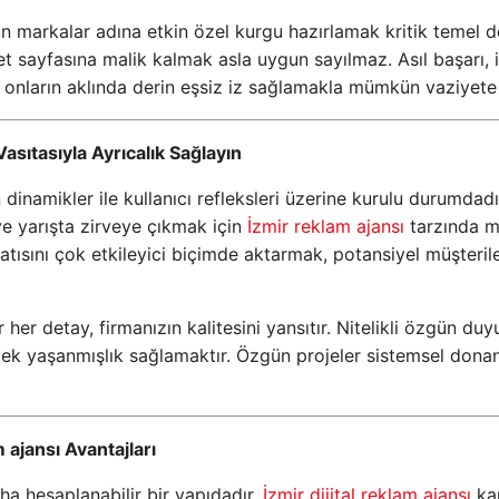
n markalar adına etkin özel kurgu hazırlamak kritik temel 
et sayfasına malik kalmak asla uygun sayılmaz. Asıl başarı, 
 onların aklında derin eşsiz iz sağlamakla mümkün vaziyete 
asıtasıyla Ayrıcalık Sağlayın
dinamikler ile kullanıcı refleksleri üzerine kurulu durumdadı
ve yarışta zirveye çıkmak için
İzmir reklam ajansı
tarzında 
atısını çok etkileyici biçimde aktarmak, potansiyel müşterile
er detay, firmanızın kalitesini yansıtır. Nitelikli özgün duy
tek yaşanmışlık sağlamaktır. Özgün projeler sistemsel dona
m ajansı Avantajları
ha hesaplanabilir bir yapıdadır.
İzmir dijital reklam ajansı
kar