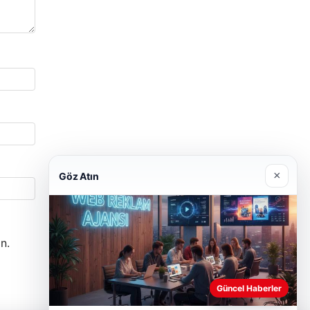
×
Göz Atın
n.
Güncel Haberler