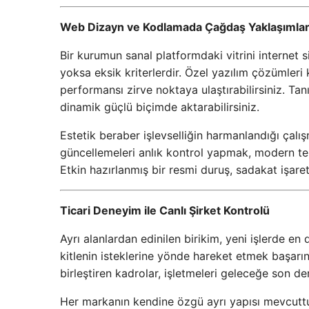
Web Dizayn ve Kodlamada Çağdaş Yaklaşımla
Bir kurumun sanal platformdaki vitrini internet s
yoksa eksik kriterlerdir. Özel yazılım çözümleri 
performansı zirve noktaya ulaştırabilirsiniz. Tanı
dinamik güçlü biçimde aktarabilirsiniz.
Estetik beraber işlevselliğin harmanlandığı çal
güncellemeleri anlık kontrol yapmak, modern tek p
Etkin hazırlanmış bir resmi duruş, sadakat işareti
Ticari Deneyim ile Canlı Şirket Kontrolü
Ayrı alanlardan edinilen birikim, yeni işlerde e
kitlenin isteklerine yönde hareket etmek başarının
birleştiren kadrolar, işletmeleri geleceğe son de
Her markanın kendine özgü ayrı yapısı mevcuttu