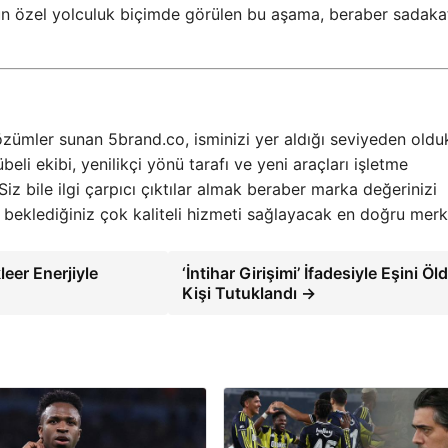
Uzun özel yolculuk biçimde görülen bu aşama, beraber sadaka
çözümler sunan 5brand.co, isminizi yer aldığı seviyeden old
li ekibi, yenilikçi yönü tarafı ve yeni araçları işletme
iz bile ilgi çarpıcı çıktılar almak beraber marka değerinizi
beklediğiniz çok kaliteli hizmeti sağlayacak en doğru merk
eer Enerjiyle
‘İntihar Girişimi’ İfadesiyle Eşini Ö
Kişi Tutuklandı →