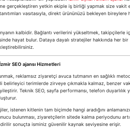
e gerçekleştiren yetkin ekiple iş birliği yapmak size vakit 
anıtımları vasıtasıyla, direkt ürününüzü bekleyen bireylere
yanın kalbidir. Bağlantı verilerini yükseltmek, takipçilerle i
nde hayat bulur. Dataya dayalı stratejiler hakkında her bir l
eştirebilirsiniz.
zmir SEO ajansı Hizmetleri
unmak, reklamsız ziyaretçi avuca tutmanın en sağlıklı meto
rli belirleyici terimlerde zirveye çıkmakla kalmaz, benzer vak
 iyileştirir. Teknik SEO, sayfa performansı, telefon duyarlılık
luşturur.
ejiler, istenen kitlenin tam biçimde hangi aradığını anlamanızı
sunucu bulunması, ziyaretçilerin sitede kalma periyodunu artır
dirilir sonuçta isminiz güvenilir kaynak seviyesine erişir.