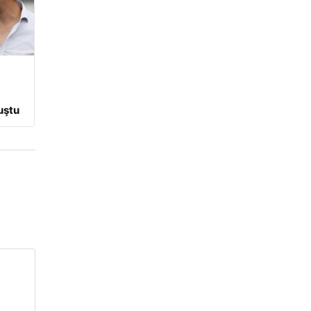
a
uştu