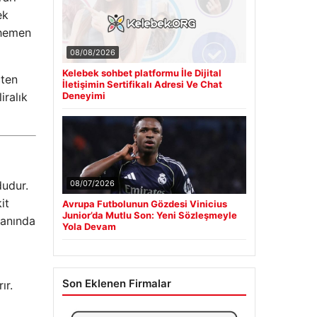
ek
 hemen
08/08/2026
Kelebek sohbet platformu İle Dijital
çten
İletişimin Sertifikalı Adresi Ve Chat
iralık
Deneyimi
dudur.
08/07/2026
it
Avrupa Futbolunun Gözdesi Vinicius
Junior’da Mutlu Son: Yeni Sözleşmeyle
 yanında
Yola Devam
Son Eklenen Firmalar
ır.