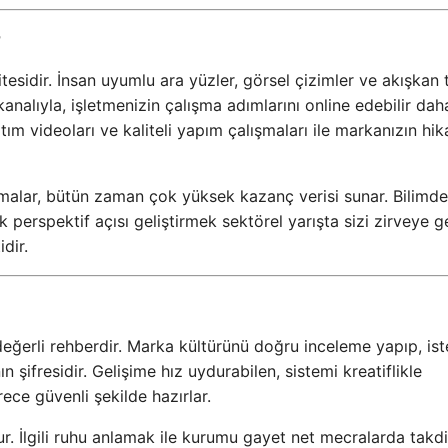
r
itesidir. İnsan uyumlu ara yüzler, görsel çizimler ve akışkan
kanalıyla, işletmenizin çalışma adımlarını online edebilir dah
tım videoları ve kaliteli yapım çalışmaları ile markanızın hik
ışmalar, bütün zaman çok yüksek kazanç verisi sunar. Bilimde
erspektif açısı geliştirmek sektörel yarışta sizi zirveye ge
dir.
n değerli rehberdir. Marka kültürünü doğru inceleme yapıp, is
 şifresidir. Gelişime hız uydurabilen, sistemi kreatiflikle
rece güvenli şekilde hazırlar.
r. İlgili ruhu anlamak ile kurumu gayet net mecralarda takd