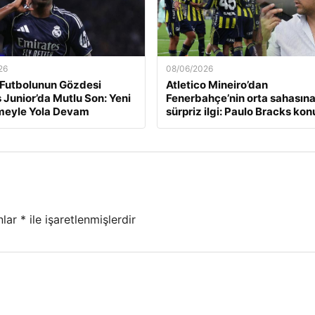
26
08/06/2026
Futbolunun Gözdesi
Atletico Mineiro’dan
s Junior’da Mutlu Son: Yeni
Fenerbahçe’nin orta sahasın
meyle Yola Devam
sürpriz ilgi: Paulo Bracks kon
nlar
*
ile işaretlenmişlerdir