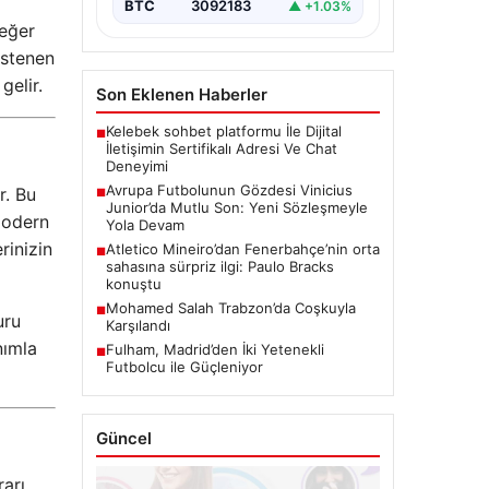
kariyerinde yeni bir…
BTC
3092183
▲ +1.03%
değer
istenen
gelir.
Son Eklenen Haberler
Kelebek sohbet platformu İle Dijital
■
İletişimin Sertifikalı Adresi Ve Chat
Deneyimi
Avrupa Futbolunun Gözdesi Vinicius
r. Bu
■
Junior’da Mutlu Son: Yeni Sözleşmeyle
modern
Yola Devam
rinizin
Atletico Mineiro’dan Fenerbahçe’nin orta
■
sahasına sürpriz ilgi: Paulo Bracks
konuştu
Mohamed Salah Trabzon’da Coşkuyla
■
uru
Karşılandı
nımla
Fulham, Madrid’den İki Yetenekli
■
Futbolcu ile Güçleniyor
Güncel
arı