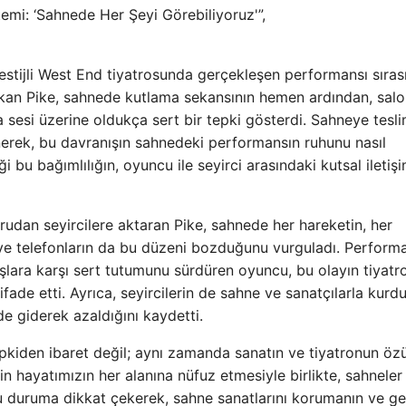
temi: ‘Sahnede Her Şeyi Görebiliyoruz'”,
restijli West End tiyatrosunda gerçekleşen performansı sıras
kan Pike, sahnede kutlama sekansının hemen ardından, sal
 sesi üzerine oldukça sert bir tepki gösterdi. Sahneye tesl
erek, bu davranışın sahnedeki performansın ruhunu nasıl
ği bu bağımlılığın, oyuncu ile seyirci arasındaki kutsal iletişi
udan seyircilere aktaran Pike, sahnede her hareketin, her
 ve telefonların da bu düzeni bozduğunu vurguladı. Perform
ara karşı sert tutumunu sürdüren oyuncu, bu olayın tiyatr
fade etti. Ayrıca, seyircilerin de sahne ve sanatçılarla kurd
inde giderek azaldığını kaydetti.
epkiden ibaret değil; aynı zamanda sanatın ve tiyatronun öz
n hayatımızın her alanına nüfuz etmesiyle birlikte, sahneler
bu duruma dikkat çekerek, sahne sanatlarını korumanın ve g