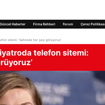
Güncel Haberler
Firma Rehberi
Forum
Çerez Politikas
lefon sitemi: ‘Sahnede her şeyi görüyoruz’
yatroda telefon sitemi:
örüyoruz’