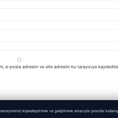
m, e-posta adresim ve site adresim bu tarayıcıya kaydedilsi
 deneyiminizi kişiselleştirmek ve geliştirmek amacıyla çerezler kullan
Tercüme Bürosu
|
Malta Dil Okulu
|
lemagrup.com.tr