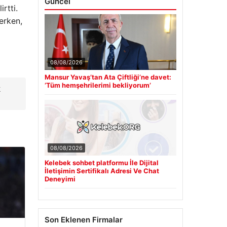
Güncel
rtti.
lerken,
08/08/2026
Mansur Yavaş’tan Ata Çiftliği’ne davet:
‘Tüm hemşehrilerimi bekliyorum’
k
08/08/2026
Kelebek sohbet platformu İle Dijital
İletişimin Sertifikalı Adresi Ve Chat
Deneyimi
Son Eklenen Firmalar