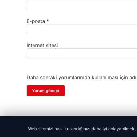
E-posta
*
İnternet sitesi
Daha sonraki yorumlarımda kullanılması için adı
© 2026 Haber Nefis – Güncel Haberler
Web sitemizi nasıl kullandığınızı daha iyi anlayabilmek,
ber siteleri