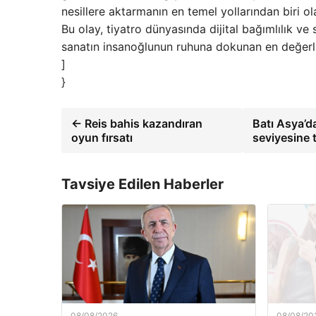
nesillere aktarmanın en temel yollarından biri ola
Bu olay, tiyatro dünyasında dijital bağımlılık ve 
sanatın insanoğlunun ruhuna dokunan en değerli a
]
}
← Reis bahis kazandıran
Batı Asya’da
oyun fırsatı
seviyesine 
Tavsiye Edilen Haberler
08/08/2026
08/08/20