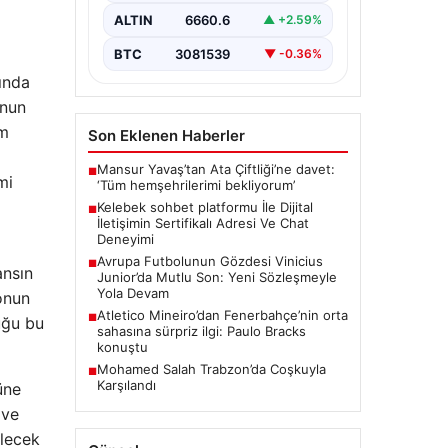
Sanal ortamında kullanıcıların
güvenli bir biçimde iletişim
ALTIN
6660.6
▲ +2.59%
oluşturması ciddi bir önem ifade
etmektedir. Güncel…
BTC
3081539
▼ -0.36%
ında
onun
im
Son Eklenen Haberler
Mansur Yavaş’tan Ata Çiftliği’ne davet:
■
mi
‘Tüm hemşehrilerimi bekliyorum’
Kelebek sohbet platformu İle Dijital
■
İletişimin Sertifikalı Adresi Ve Chat
Deneyimi
Avrupa Futbolunun Gözdesi Vinicius
■
ansın
Junior’da Mutlu Son: Yeni Sözleşmeyle
Yola Devam
onun
Atletico Mineiro’dan Fenerbahçe’nin orta
■
uğu bu
sahasına sürpriz ilgi: Paulo Bracks
konuştu
Mohamed Salah Trabzon’da Coşkuyla
■
Karşılandı
üne
 ve
elecek