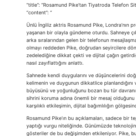
“title”: “Rosamund Pike’tan Tiyatroda Telefon Si
“content”: “
Ünlü İngiliz aktris Rosamund Pike, Londra’nın p
yaşanan bir olayla gündeme oturdu. Sahneye çı
arka sıralarından gelen bir telefonun mesajlaşma
olmayı reddeden Pike, doğrudan seyircilere dön
zedelediğine dikkat çekti ve dijital çağın getirdi
nasıl zayıflattığını anlattı.
Sahnede kendi duygularını ve düşüncelerini doğr
kelimenin ve duygunun dikkatlice planlandığını
büyüsünü ve yoğunluğunu bozan bu tür davranışl
sihrini koruma adına önemli bir mesaj olduğunu i
karşılıklı etkileşimin, dijital bağımlılığın gölges
Rosamund Pike’ın bu açıklamaları, sadece bir t
yaptığı vurgu niteliğinde. Günümüzde teknolojini
gösteriler de bu değişimden etkileniyor. Pike, 