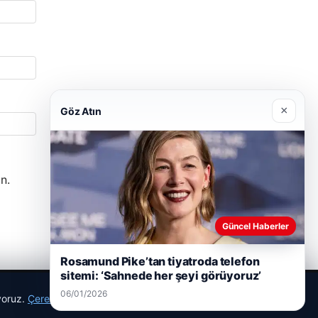
×
Göz Atın
n.
Güncel Haberler
Rosamund Pike’tan tiyatroda telefon
sitemi: ‘Sahnede her şeyi görüyoruz’
06/01/2026
ıyoruz.
Çerez Politikamız
Reddet
Kabul Et