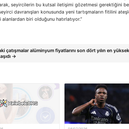
rak, seyircilerin bu kutsal iletişimi gözetmesi gerektiğini beli
seyirci davranışları konusunda yeni tartışmaların fitilini ateş
lanlardan biri olduğunu hatırlatıyor.”
ki çatışmalar alüminyum fiyatlarını son dört yılın en yükse
taşıdı →
26
08/07/2026