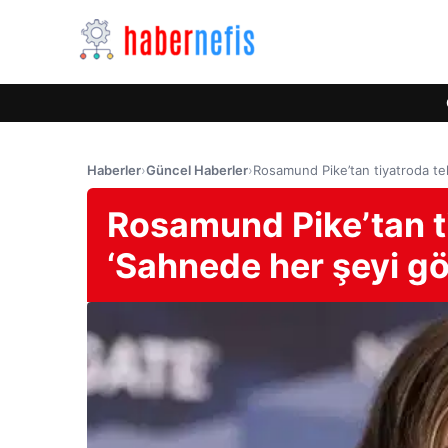
Haberler
›
Güncel Haberler
›
Rosamund Pike’tan tiyatroda te
Rosamund Pike’tan ti
‘Sahnede her şeyi g