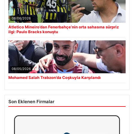
08/06/2026
Atletico Mineiro’dan Fenerbahçe’nin orta sahasına sürpriz
ilgi: Paulo Bracks konuştu
08/05/2026
Mohamed Salah Trabzon’da Coşkuyla Karşılandı
Son Eklenen Firmalar