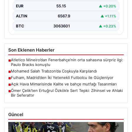
EUR
55.15
▲ +0.20%
ALTIN
6567.9
▲ +1.11%
BTC
3063601
▲ +0.23%
Son Eklenen Haberler
Atletico Mineiro’dan Fenerbahçe’nin orta sahasına sürpriz ilgi:
■
Paulo Bracks konuştu
Mohamed Salah Trabzon’da Coşkuyla Karşılandı
■
Fulham, Madrid’den İki Yetenekli Futbolcu ile Güçleniyor
■
Açık Hava Mimarisinde Kalite ve bahçe mutfağı Tasarımları
■
Ömer Çelik’ten Ertuğrul Özkök’e Sert Tepki: Zihinsel ve Ahlaki
■
Bir Seferattır
Güncel