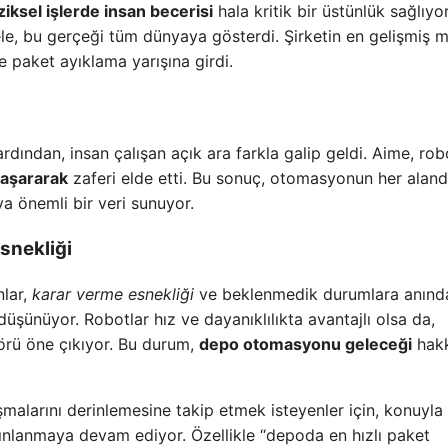
iziksel işlerde insan becerisi
hala kritik bir üstünlük sağlıyor
ele, bu gerçeği tüm dünyaya gösterdi. Şirketin en gelişmiş 
le paket ayıklama yarışına girdi.
ardından, insan çalışan açık ara farkla galip geldi. Aime, rob
başararak
zaferi elde etti. Bu sonuç, otomasyonun her alan
a önemli bir veri sunuyor.
snekliği
nlar,
karar verme esnekliği
ve beklenmedik durumlara anınd
şünüyor. Robotlar hız ve dayanıklılıkta avantajlı olsa da,
örü öne çıkıyor. Bu durum,
depo otomasyonu geleceği
hak
şmalarını derinlemesine takip etmek isteyenler için, konuyla i
nlanmaya devam ediyor. Özellikle “depoda en hızlı paket