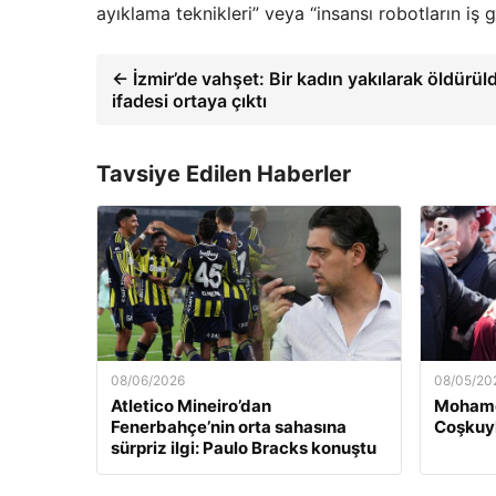
ayıklama teknikleri” veya “insansı robotların iş g
← İzmir’de vahşet: Bir kadın yakılarak öldürüldü
ifadesi ortaya çıktı
Tavsiye Edilen Haberler
08/06/2026
08/05/20
Atletico Mineiro’dan
Mohame
Fenerbahçe’nin orta sahasına
Coşkuyl
sürpriz ilgi: Paulo Bracks konuştu