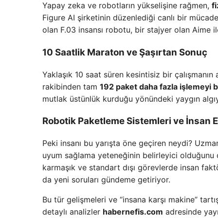
Yapay zeka ve robotların yükselişine rağmen,
f
Figure AI şirketinin düzenlediği canlı bir mücad
olan F.03 insansı robotu, bir stajyer olan Aime i
10 Saatlik Maraton ve Şaşırtan Sonuç
Yaklaşık 10 saat süren kesintisiz bir çalışmanın 
rakibinden tam
192 paket daha fazla işlemeyi 
mutlak üstünlük kurduğu yönündeki yaygın algıy
Robotik Paketleme Sistemleri ve İnsan E
Peki insanı bu yarışta öne geçiren neydi? Uzma
uyum sağlama yeteneğinin belirleyici olduğunu dü
karmaşık ve standart dışı görevlerde insan fakt
da yeni soruları gündeme getiriyor.
Bu tür gelişmeleri ve “insana karşı makine” tartı
detaylı analizler
habernefis.com
adresinde yayı