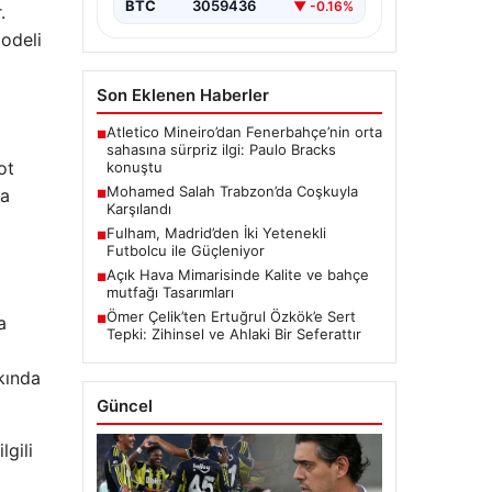
BTC
3059436
▼ -0.16%
.
modeli
Son Eklenen Haberler
Atletico Mineiro’dan Fenerbahçe’nin orta
■
sahasına sürpriz ilgi: Paulo Bracks
ot
konuştu
Mohamed Salah Trabzon’da Coşkuyla
da
■
Karşılandı
Fulham, Madrid’den İki Yetenekli
■
Futbolcu ile Güçleniyor
Açık Hava Mimarisinde Kalite ve bahçe
■
mutfağı Tasarımları
Ömer Çelik’ten Ertuğrul Özkök’e Sert
a
■
Tepki: Zihinsel ve Ahlaki Bir Seferattır
kında
Güncel
lgili