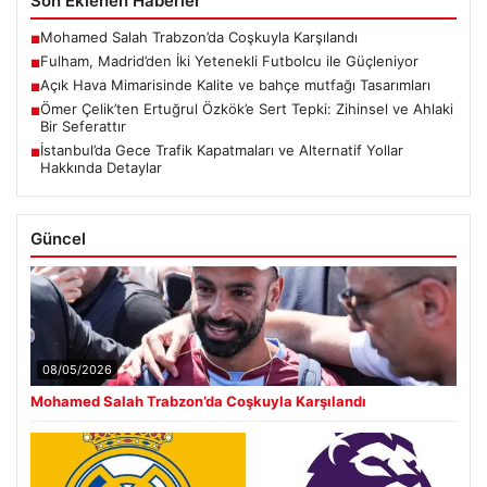
Son Eklenen Haberler
Mohamed Salah Trabzon’da Coşkuyla Karşılandı
■
Fulham, Madrid’den İki Yetenekli Futbolcu ile Güçleniyor
■
Açık Hava Mimarisinde Kalite ve bahçe mutfağı Tasarımları
■
Ömer Çelik’ten Ertuğrul Özkök’e Sert Tepki: Zihinsel ve Ahlaki
■
Bir Seferattır
İstanbul’da Gece Trafik Kapatmaları ve Alternatif Yollar
■
Hakkında Detaylar
Güncel
08/05/2026
Mohamed Salah Trabzon’da Coşkuyla Karşılandı