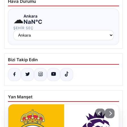
Hava Durumu
☁
Ankara
NaN°C
ŞEHIR SEÇ
Bizi Takip Edin
Yan Manşet