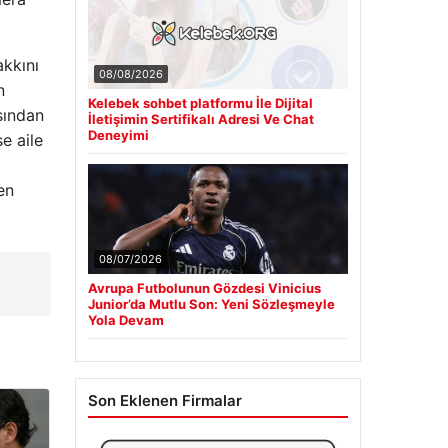
akkını
08/08/2026
n
Kelebek sohbet platformu İle Dijital
sından
İletişimin Sertifikalı Adresi Ve Chat
Deneyimi
e aile
en
08/07/2026
Avrupa Futbolunun Gözdesi Vinicius
Junior’da Mutlu Son: Yeni Sözleşmeyle
Yola Devam
Son Eklenen Firmalar