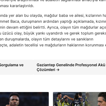
ması kararlaştırıldı.
ağında yer alan bu olayda, mağdur baba ve ailesi, kızlarının h
mmet Baca, duruşmanın ardından yaptığı açıklamada, kızını
in devam ettiğini belirtti. Ayrıca, olayın tüm mağdurlar açı
 bu üzücü olay, büyük yankı uyandırdı ve gerek toplum gereks
yen duruşmalarda, olayın tüm detaylarını ve sanıkların
eçte, adaletin tecellisi ve mağdurların haklarının korunması 
Sorgulama ve
Gaziantep Genelinde Profesyonel Akü
Çözümleri →