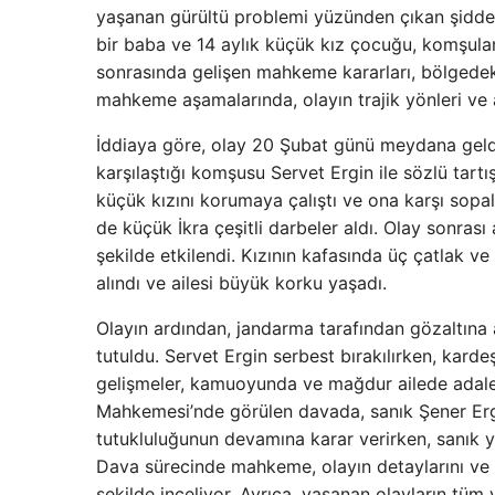
yaşanan gürültü problemi yüzünden çıkan şiddet 
bir baba ve 14 aylık küçük kız çocuğu, komşuları
sonrasında gelişen mahkeme kararları, bölgedek
mahkeme aşamalarında, olayın trajik yönleri ve ad
İddiaya göre, olay 20 Şubat günü meydana gel
karşılaştığı komşusu Servet Ergin ile sözlü ta
küçük kızını korumaya çalıştı ve ona karşı sopal
de küçük İkra çeşitli darbeler aldı. Olay sonras
şekilde etkilendi. Kızının kafasında üç çatlak v
alındı ve ailesi büyük korku yaşadı.
Olayın ardından, jandarma tarafından gözaltına 
tutuldu. Servet Ergin serbest bırakılırken, karde
gelişmeler, kamuoyunda ve mağdur ailede adalet
Mahkemesi’nde görülen davada, sanık Şener Ergi
tutukluluğunun devamına karar verirken, sanık yu
Dava sürecinde mahkeme, olayın detaylarını ve ta
şekilde inceliyor. Ayrıca, yaşanan olayların tüm