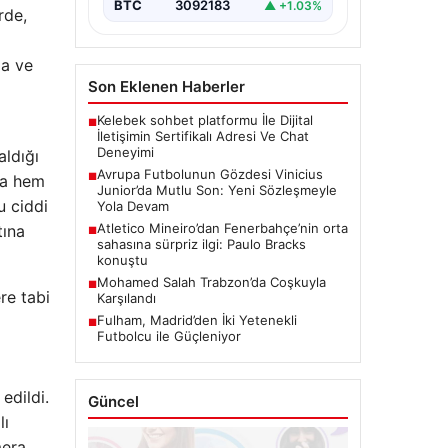
kariyerinde yeni bir…
BTC
3092183
▲ +1.03%
rde,
ma ve
Son Eklenen Haberler
Kelebek sohbet platformu İle Dijital
■
İletişimin Sertifikalı Adresi Ve Chat
Deneyimi
aldığı
Avrupa Futbolunun Gözdesi Vinicius
■
aba hem
Junior’da Mutlu Son: Yeni Sözleşmeyle
u ciddi
Yola Devam
Atletico Mineiro’dan Fenerbahçe’nin orta
tına
■
sahasına sürpriz ilgi: Paulo Bracks
konuştu
Mohamed Salah Trabzon’da Coşkuyla
■
re tabi
Karşılandı
Fulham, Madrid’den İki Yetenekli
■
Futbolcu ile Güçleniyor
edildi.
Güncel
lı
mera