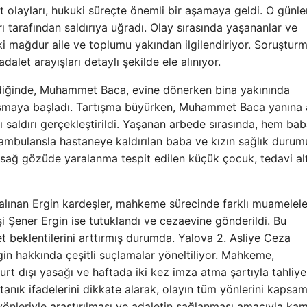
olayları, hukuki süreçte önemli bir aşamaya geldi. O günle
 tarafından saldırıya uğradı. Olay sırasında yaşananlar ve
i mağdur aile ve toplumu yakından ilgilendiriyor. Soruştur
alet arayışları detaylı şekilde ele alınıyor.
diğinde, Muhammet Baca, evine dönerken bina yakınında
rtışmaya başladı. Tartışma büyürken, Muhammet Baca yanına 
ı saldırı gerçekleştirildi. Yaşanan arbede sırasında, hem b
ı ambulansla hastaneye kaldırılan baba ve kızın sağlık durum
e sağ gözüde yaralanma tespit edilen küçük çocuk, tedavi al
alınan Ergin kardeşler, mahkeme sürecinde farklı muamelele
şi Şener Ergin ise tutuklandı ve cezaevine gönderildi. Bu
 beklentilerini arttırmış durumda. Yalova 2. Asliye Ceza
n hakkında çeşitli suçlamalar yöneltiliyor. Mahkeme,
rt dışı yasağı ve haftada iki kez imza atma şartıyla tahliye 
nık ifadelerini dikkate alarak, olayın tüm yönlerini kapsam
 yönleriyle araştırılması ve adaletin sağlanması amacıyla ka