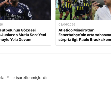
26
08/06/2026
Futbolunun Gözdesi
Atletico Mineiro’dan
s Junior’da Mutlu Son: Yeni
Fenerbahçe’nin orta sahasın
meyle Yola Devam
sürpriz ilgi: Paulo Bracks kon
nlar
*
ile işaretlenmişlerdir