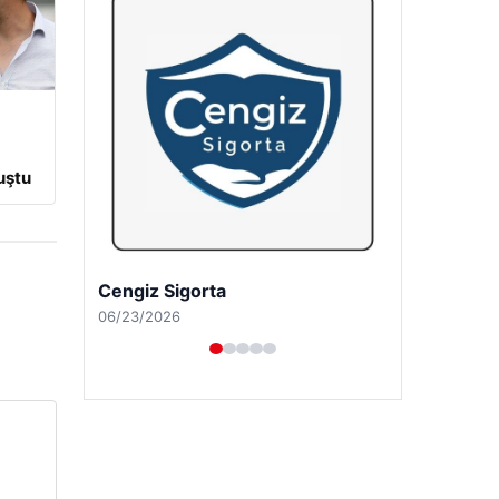
a
uştu
Hastaş Beton
05/26/2026