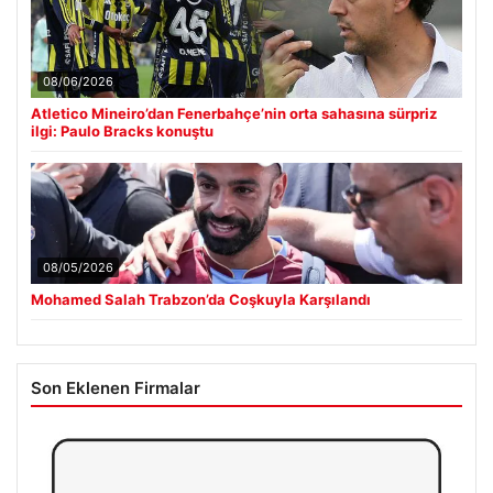
08/06/2026
Atletico Mineiro’dan Fenerbahçe’nin orta sahasına sürpriz
ilgi: Paulo Bracks konuştu
08/05/2026
Mohamed Salah Trabzon’da Coşkuyla Karşılandı
Son Eklenen Firmalar