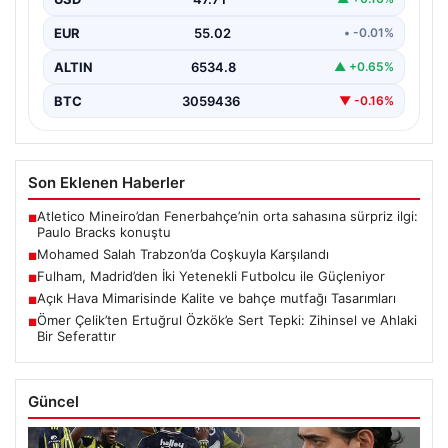
Dünyaca…
EUR
55.02
• -0.01%
ALTIN
6534.8
▲ +0.65%
BTC
3059436
▼ -0.16%
Son Eklenen Haberler
Atletico Mineiro’dan Fenerbahçe’nin orta sahasına sürpriz ilgi:
■
Paulo Bracks konuştu
Mohamed Salah Trabzon’da Coşkuyla Karşılandı
■
Fulham, Madrid’den İki Yetenekli Futbolcu ile Güçleniyor
■
Açık Hava Mimarisinde Kalite ve bahçe mutfağı Tasarımları
■
Ömer Çelik’ten Ertuğrul Özkök’e Sert Tepki: Zihinsel ve Ahlaki
■
Bir Seferattır
Güncel