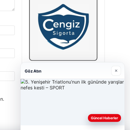
×
Cengiz Sigorta
Göz Atın
06/23/2026
n.
Güncel Haberler