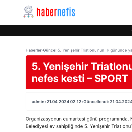
Haberler
›
Güncel
›
5. Yenişehir Triatlonu’nun ilk gününde y
5. Yenişehir Triatlon
nefes kesti – SPORT
admin
•
21.04.2024 02:12
•
Güncellendi: 21.04.2024
Organizasyonun cumartesi günü programında, Mers
Belediyesi ev sahipliğinde 5. Yenişehir Triatlonu