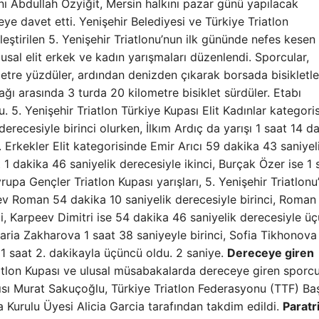
nı Abdullah Özyiğit, Mersin halkını pazar günü yapılacak
e davet etti. Yenişehir Belediyesi ve Türkiye Triatlon
leştirilen 5. Yenişehir Triatlonu’nun ilk gününde nefes kesen
usal elit erkek ve kadın yarışmaları düzenlendi. Sporcular,
re yüzdüler, ardından denizden çıkarak borsada bisikletle
ğı arasında 3 turda 20 kilometre bisiklet sürdüler. Etabı
. 5. Yenişehir Triatlon Türkiye Kupası Elit Kadınlar kategori
erecesiyle birinci olurken, İlkım Ardıç da yarışı 1 saat 14 d
. Erkekler Elit kategorisinde Emir Arıcı 59 dakika 43 saniyel
1 dakika 46 saniyelik derecesiyle ikinci, Burçak Özer ise 1 s
upa Gençler Triatlon Kupası yarışları, 5. Yenişehir Triatlonu
ev Roman 54 dakika 10 saniyelik derecesiyle birinci, Roman
i, Karpeev Dimitri ise 54 dakika 46 saniyelik derecesiyle ü
aria Zakharova 1 saat 38 saniyeyle birinci, Sofia Tikhonova
 1 saat 2. dakikayla üçüncü oldu. 2 saniye.
Dereceye giren
atlon Kupası ve ulusal müsabakalarda dereceye giren sporcu
ısı Murat Sakuçoğlu, Türkiye Triatlon Federasyonu (TTF) Ba
a Kurulu Üyesi Alicia Garcia tarafından takdim edildi.
Paratr