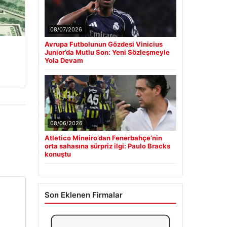
08/07/2026
Avrupa Futbolunun Gözdesi Vinicius
Junior’da Mutlu Son: Yeni Sözleşmeyle
Yola Devam
08/06/2026
Atletico Mineiro’dan Fenerbahçe’nin
orta sahasına sürpriz ilgi: Paulo Bracks
konuştu
Son Eklenen Firmalar