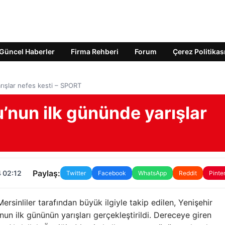
Güncel Haberler
Firma Rehberi
Forum
Çerez Politikas
arışlar nefes kesti – SPORT
u’nun ilk gününde yarışlar
Paylaş:
 02:12
Twitter
Facebook
WhatsApp
Reddit
Pinte
inliler tarafından büyük ilgiyle takip edilen, Yenişehir
’nun ilk gününün yarışları gerçekleştirildi. Dereceye giren