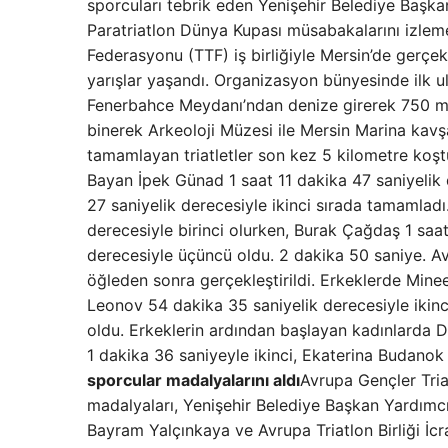
sporcuları tebrik eden Yenişehir Belediye Başka
Paratriatlon Dünya Kupası müsabakalarını izlemey
Federasyonu (TTF) iş birliğiyle Mersin’de gerçek
yarışlar yaşandı. Organizasyon bünyesinde ilk ul
Fenerbahce Meydanı’ndan denize girerek 750 met
binerek Arkeoloji Müzesi ile Mersin Marina kavşa
tamamlayan triatletler son kez 5 kilometre koştu
Bayan İpek Günad 1 saat 11 dakika 47 saniyelik d
27 saniyelik derecesiyle ikinci sırada tamamladı
derecesiyle birinci olurken, Burak Çağdaş 1 saat 
derecesiyle üçüncü oldu. 2 dakika 50 saniye. Avr
öğleden sonra gerçekleştirildi. Erkeklerde Mine
Leonov 54 dakika 35 saniyelik derecesiyle ikinc
oldu. Erkeklerin ardından başlayan kadınlarda D
1 dakika 36 saniyeyle ikinci, Ekaterina Budanok
sporcular madalyalarını aldı
Avrupa Gençler Tri
madalyaları, Yenişehir Belediye Başkan Yardımc
Bayram Yalçınkaya ve Avrupa Triatlon Birliği İcr