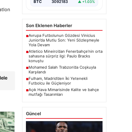
BTC
3092183
▲ +1.03%
atlon
Son Eklenen Haberler
Avrupa Futbolunun Gözdesi Vinicius
■
Junior’da Mutlu Son: Yeni Sözleşmeyle
Yola Devam
Atletico Mineiro’dan Fenerbahçe’nin orta
■
sahasına sürpriz ilgi: Paulo Bracks
konuştu
Mohamed Salah Trabzon’da Coşkuyla
■
Karşılandı
dele
Fulham, Madrid’den İki Yetenekli
■
Futbolcu ile Güçleniyor
Açık Hava Mimarisinde Kalite ve bahçe
■
mutfağı Tasarımları
Güncel