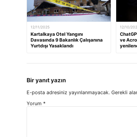
12/11/2025
12/10/20
Kartalkaya Otel Yangını
ChatGP
Davasında 9 Bakanlık Çalışanına
ve Acro
Yurtdışı Yasaklandı
yenile
Bir yanıt yazın
E-posta adresiniz yayınlanmayacak.
Gerekli ala
Yorum
*