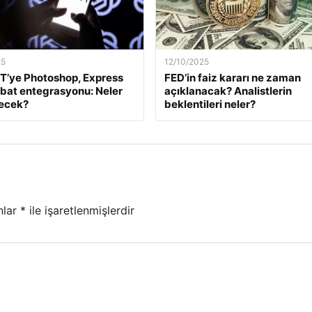
25
12/10/2025
T’ye Photoshop, Express
FED’in faiz kararı ne zaman
bat entegrasyonu: Neler
açıklanacak? Analistlerin
necek?
beklentileri neler?
nlar
*
ile işaretlenmişlerdir