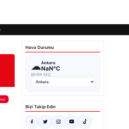
ı
Hava Durumu
☁
Ankara
NaN°C
ŞEHIR SEÇ
rest
Bizi Takip Edin