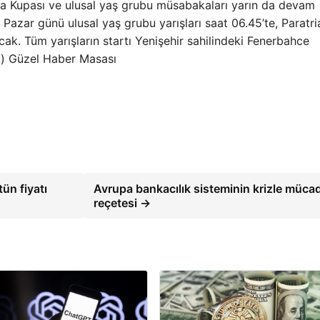
ya Kupası ve ulusal yaş grubu müsabakaları yarın da devam
 Pazar günü ulusal yaş grubu yarışları saat 06.45’te, Paratri
cak. Tüm yarışların startı Yenişehir sahilindeki Fenerbahce
t) Güzel Haber Masası
ün fiyatı
Avrupa bankacılık sisteminin krizle müca
reçetesi →