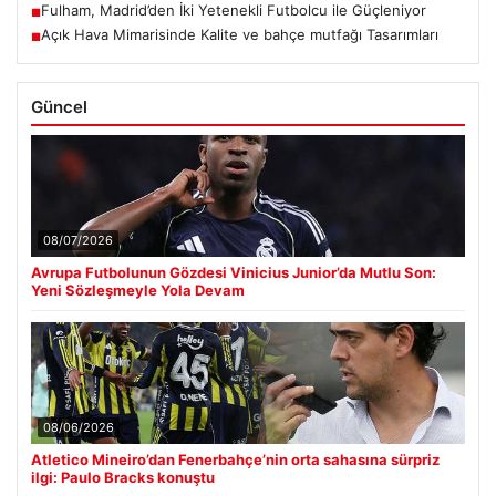
Fulham, Madrid’den İki Yetenekli Futbolcu ile Güçleniyor
■
Açık Hava Mimarisinde Kalite ve bahçe mutfağı Tasarımları
■
Güncel
08/07/2026
Avrupa Futbolunun Gözdesi Vinicius Junior’da Mutlu Son:
Yeni Sözleşmeyle Yola Devam
08/06/2026
Atletico Mineiro’dan Fenerbahçe’nin orta sahasına sürpriz
ilgi: Paulo Bracks konuştu