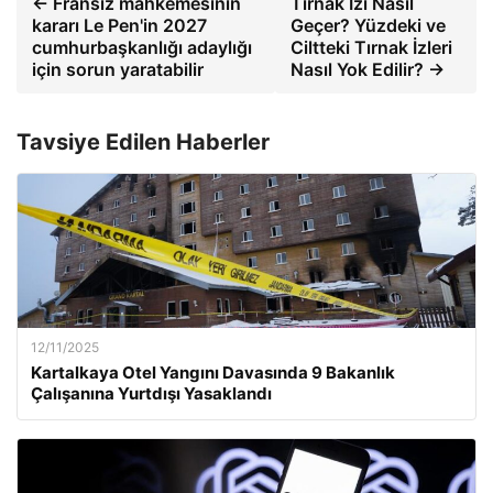
← Fransız mahkemesinin
Tırnak İzi Nasıl
kararı Le Pen'in 2027
Geçer? Yüzdeki ve
cumhurbaşkanlığı adaylığı
Ciltteki Tırnak İzleri
için sorun yaratabilir
Nasıl Yok Edilir? →
Tavsiye Edilen Haberler
12/11/2025
Kartalkaya Otel Yangını Davasında 9 Bakanlık
Çalışanına Yurtdışı Yasaklandı