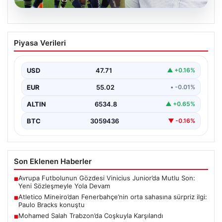
06.08.2026
Atletico Mineiro’dan Fenerbahçe’nin
Piyasa Verileri
orta sahasına sürpriz ilgi: Paulo Bracks
konuştu
USD
47.71
▲ +0.16%
Atletico Mineiro cephesinden Fenerbahçe’nin orta saha
oyuncusu Fred için dikkat çeken bir hamle geldi.…
EUR
55.02
• -0.01%
ALTIN
6534.8
▲ +0.65%
BTC
3059436
▼ -0.16%
Son Eklenen Haberler
Avrupa Futbolunun Gözdesi Vinicius Junior’da Mutlu Son:
■
Yeni Sözleşmeyle Yola Devam
Atletico Mineiro’dan Fenerbahçe’nin orta sahasına sürpriz ilgi:
■
Paulo Bracks konuştu
Mohamed Salah Trabzon’da Coşkuyla Karşılandı
■