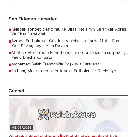
Son Eklenen Haberler
Kelebek sohbet platformu İle Dijital İletişimin Sertifikalı Adresi
■
Ve Chat Deneyimi
Avrupa Futbolunun Gözdesi Vinicius Junior’da Mutlu Son:
■
Yeni Sözleşmeyle Yola Devam
Atletico Mineiro’dan Fenerbahçe’nin orta sahasına sürpriz ilgi:
■
Paulo Bracks konuştu
Mohamed Salah Trabzon’da Coşkuyla Karşılandı
■
Fulham, Madrid’den İki Yetenekli Futbolcu ile Güçleniyor
■
Güncel
08/08/2026
Kelebek sohbet platformu İle Dijital İletişimin Sertifikalı