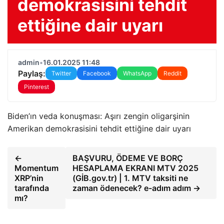
demokrasisini tehdit
ettiğine dair uyarı
admin
•
16.01.2025 11:48
Paylaş:
Twitter
Facebook
WhatsApp
Reddit
Pinterest
Biden’ın veda konuşması: Aşırı zengin oligarşinin
Amerikan demokrasisini tehdit ettiğine dair uyarı
←
BAŞVURU, ÖDEME VE BORÇ
Momentum
HESAPLAMA EKRANI MTV 2025
XRP’nin
(GİB.gov.tr) | 1. MTV taksiti ne
tarafında
zaman ödenecek? e-adım adım →
mı?