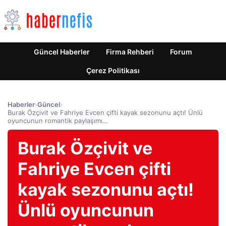
Güncel Haberler
Firma Rehberi
Forum
Çerez Politikası
Haberler
›
Güncel
›
Burak Özçivit ve Fahriye Evcen çifti kayak sezonunu açtı! Ünlü
oyuncunun romantik paylaşımı…
Burak Özçivit ve
Fahriye Evcen çifti
kayak sezonunu açtı!
Ünlü oyuncunun