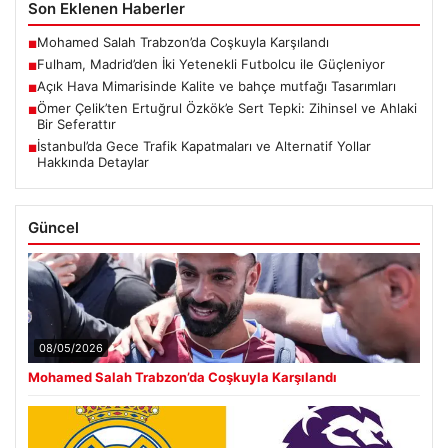
Son Eklenen Haberler
Mohamed Salah Trabzon’da Coşkuyla Karşılandı
■
Fulham, Madrid’den İki Yetenekli Futbolcu ile Güçleniyor
■
Açık Hava Mimarisinde Kalite ve bahçe mutfağı Tasarımları
■
Ömer Çelik’ten Ertuğrul Özkök’e Sert Tepki: Zihinsel ve Ahlaki
■
Bir Seferattır
İstanbul’da Gece Trafik Kapatmaları ve Alternatif Yollar
■
Hakkında Detaylar
Güncel
08/05/2026
Mohamed Salah Trabzon’da Coşkuyla Karşılandı