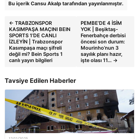
Bu içerik Cansu Akalp tarafından yayınlanmıştır.
← TRABZONSPOR
PEMBE’DE 4 İSİM
KASIMPAŞA MAÇINI BEIN
YOK | Beşiktaş-
SPORTS 1’DE CANLI
Fenerbahçe derbisi
İZLEYİN | Trabzonspor
öncesi son durum:
Kasımpaşa maçı şifreli
Mourinho’nun 3
değil mi? Bein Sports 1
sayılık planı hazır,
canlı yayın bilgileri
işte olası 11… →
Tavsiye Edilen Haberler
12/11/2025