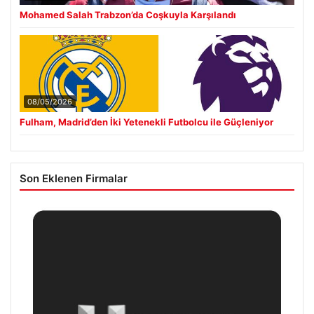
Mohamed Salah Trabzon’da Coşkuyla Karşılandı
08/05/2026
Fulham, Madrid’den İki Yetenekli Futbolcu ile Güçleniyor
Son Eklenen Firmalar