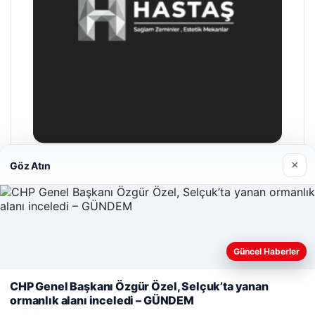
×
Göz Atın
Hastaş Beton
05/26/2026
Güncel Haberler
Web sitemizi nasıl kullandığınızı daha iyi anlayabilmek,
deneyiminizi kişiselleştirmek ve geliştirmek amacıyla çerezler
CHP Genel Başkanı Özgür Özel, Selçuk’ta yanan
kullanıyoruz.
Çerez Politikamız
ormanlık alanı inceledi – GÜNDEM
© 2026 Haber Nefis – Güncel Haberler
Reddet
Kabul Et