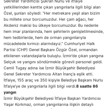
Sekreter Yardımcısı Şükran Nurlu ve itfaiye
yetkililerinden kentte çıkan yangınlarla ilgili bilgi alan
Özel, şunları söyledi: “Her metrekare yeşil alan bizim
bu millete onur borcumuzdur. Her çam ağacı, her
Akdeniz makisi bu ülkeye borcumuzdur. Bu nedenle
hem imar planlarında, hem şehirlerin genişletilmesinde,
hem tedbirlerde, hem de orman yangınlarıyla
mücadelede kırmızı alarmdayız.” Cumhuriyet Halk
Partisi (CHP) Genel Başkanı Özgür Özel, ormandan
etkilenen vatandaşlarla buluştu. İzmir’de çıkan yangına
Selçuk ve yangını söndürmekle görevli personel geldi.
Cemil Tugay adına ise İzmir Büyükşehir Belediyesi
Genel Sekreter Yardımcısı Altan İnanç’a eşlik etti.
İtfaiye, 155 araç ve 350 kişiyle Belediye Başkanı Nurlu
İtfaiye’ye de yangınlarla ilgili bilgi verdi.
8 saatte 86
yangın
İzmir Büyükşehir Belediyesi İtfaiye Başkan Yardımcısı
Yaşar Korkmaz, orman yangınlarına ilişkin detaylı