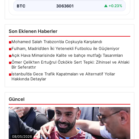
BTC
3063601
▲ +0.23%
Son Eklenen Haberler
Mohamed Salah Trabzon’da Coşkuyla Karşılandı
■
Fulham, Madrid’den İki Yetenekli Futbolcu ile Güçleniyor
■
Açık Hava Mimarisinde Kalite ve bahçe mutfağı Tasarımları
■
Ömer Çelik’ten Ertuğrul Özkök’e Sert Tepki: Zihinsel ve Ahlaki
■
Bir Seferattır
İstanbul’da Gece Trafik Kapatmaları ve Alternatif Yollar
■
Hakkında Detaylar
Güncel
08/05/2026