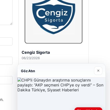
Cengiz Sigorta
06/23/2026
×
Göz Atın
n.