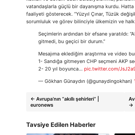
vatandaşlarla güçlü bir dayanışma kurdu. Hatta 
faaliyeti gösterecek. “Yüzyıl Çınar, Tüzük değiş
sorumluluk ve görev bilinciyle ülkemizin ve halkı
Seçimlerin ardından bir efsane yaratıldı: 
gitmedi, bu geçici bir durum.”
Mesajıma eklediğim araştırma ve video bu
1- Sandığa gitmeyen CHP seçmeni AKP se
2- 20 yıl boyunca…
pic.twitter.com/JsJ2a
— Gökhan Günaydın (@gunaydingokhan)
← Avrupa’nın “akıllı şehirleri” |
Av
euronews
→
Tavsiye Edilen Haberler