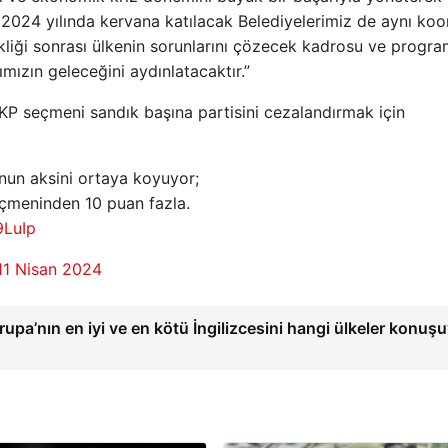
2024 yılında kervana katılacak Belediyelerimiz de aynı koor
ikliği sonrası ülkenin sorunlarını çözecek kadrosu ve progra
mızın geleceğini aydınlatacaktır.”
“AKP seçmeni sandık başına partisini cezalandırmak için
nun aksini ortaya koyuyor;
çmeninden 10 puan fazla.
9LuIp
11 Nisan 2024
rupa’nın en iyi ve en kötü İngilizcesini hangi ülkeler konuş