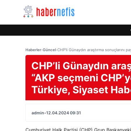
Haberler
›
Güncel
›
CHP’li Günaydın araştırma sonuçlarını pa
CHP’li Günaydın araş
“AKP seçmeni CHP’ye
Türkiye, Siyaset Hab
admin
•
12.04.2024 09:31
Cumhuriyet Halk Partisi (CHP) Grup Başkanveki