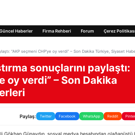
Güncel Haberler
Firma Rehberi
Forum
Çerez Politikas
ylaştı: “AKP seçmeni CHP’ye oy verdi” – Son Dakika Türkiye, Siyaset Habe
tırma sonuçlarını paylaştı:
 oy verdi” – Son Dakika
erleri
Paylaş:
Twitter
Facebook
WhatsApp
Reddit
Pinte
li Gökhan Günaydın, sosyal medya hesabından olağanüstü 