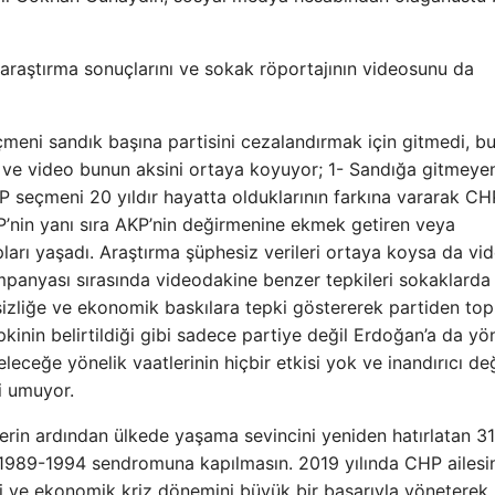
araştırma sonuçlarını ve sokak röportajının videosunu da
çmeni sandık başına partisini cezalandırmak için gitmedi, b
a ve video bunun aksini ortaya koyuyor; 1- Sandığa gitmey
seçmeni 20 yıldır hayatta olduklarının farkına vararak CH
KP’nin yanı sıra AKP’nin değirmenine ekmek getiren veya
pları yaşadı. Araştırma şüphesiz verileri ortaya koysa da vi
mpanyası sırasında videodakine benzer tepkileri sokaklarda 
sizliğe ve ekonomik baskılara tepki göstererek partiden top
epkinin belirtildiği gibi sadece partiye değil Erdoğan’a da yö
ceğe yönelik vaatlerinin hiçbir etkisi yok ve inandırıcı değ
i umuyor.
erin ardından ülkede yaşama sevincini yeniden hatırlatan 3
1989-1994 sendromuna kapılmasın. 2019 yılında CHP ailesi
i ve ekonomik kriz dönemini büyük bir başarıyla yöneterek