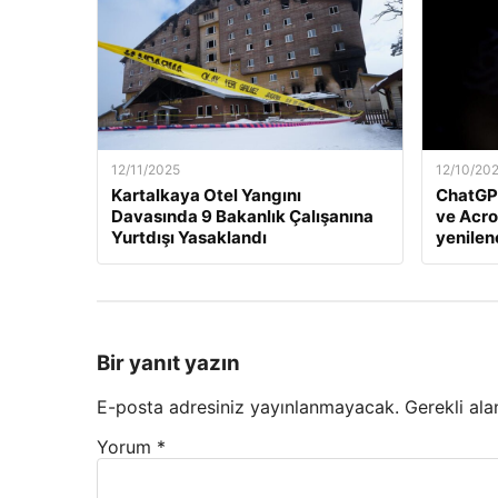
12/11/2025
12/10/20
Kartalkaya Otel Yangını
ChatGP
Davasında 9 Bakanlık Çalışanına
ve Acro
Yurtdışı Yasaklandı
yenile
Bir yanıt yazın
E-posta adresiniz yayınlanmayacak.
Gerekli ala
Yorum
*