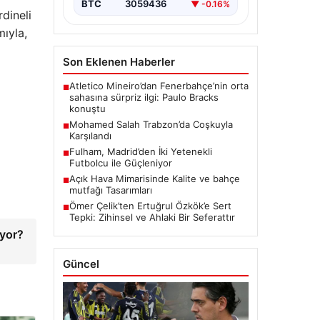
BTC
3059436
▼ -0.16%
dineli
mıyla,
Son Eklenen Haberler
Atletico Mineiro’dan Fenerbahçe’nin orta
■
sahasına sürpriz ilgi: Paulo Bracks
konuştu
Mohamed Salah Trabzon’da Coşkuyla
■
Karşılandı
Fulham, Madrid’den İki Yetenekli
■
Futbolcu ile Güçleniyor
Açık Hava Mimarisinde Kalite ve bahçe
■
mutfağı Tasarımları
Ömer Çelik’ten Ertuğrul Özkök’e Sert
■
Tepki: Zihinsel ve Ahlaki Bir Seferattır
uyor?
Güncel