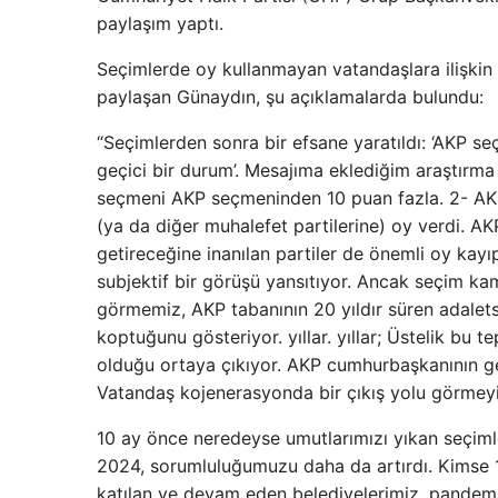
paylaşım yaptı.
Seçimlerde oy kullanmayan vatandaşlara ilişkin 
paylaşan Günaydın, şu açıklamalarda bulundu:
“Seçimlerden sonra bir efsane yaratıldı: ‘AKP se
geçici bir durum’. Mesajıma eklediğim araştırm
seçmeni AKP seçmeninden 10 puan fazla. 2- AKP 
(ya da diğer muhalefet partilerine) oy verdi. A
getireceğine inanılan partiler de önemli oy kayı
subjektif bir görüşü yansıtıyor. Ancak seçim ka
görmemiz, AKP tabanının 20 yıldır süren adalet
koptuğunu gösteriyor. yıllar. yıllar; Üstelik bu t
olduğu ortaya çıkıyor. AKP cumhurbaşkanının gele
Vatandaş kojenerasyonda bir çıkış yolu görmey
10 ay önce neredeyse umutlarımızı yıkan seçiml
2024, sorumluluğumuzu daha da artırdı. Kimse 
katılan ve devam eden belediyelerimiz, pandem