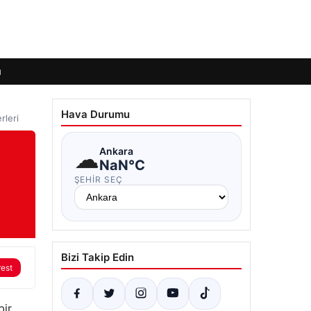
ı
Hava Durumu
rleri
☁
Ankara
NaN°C
ŞEHIR SEÇ
Bizi Takip Edin
rest
bir