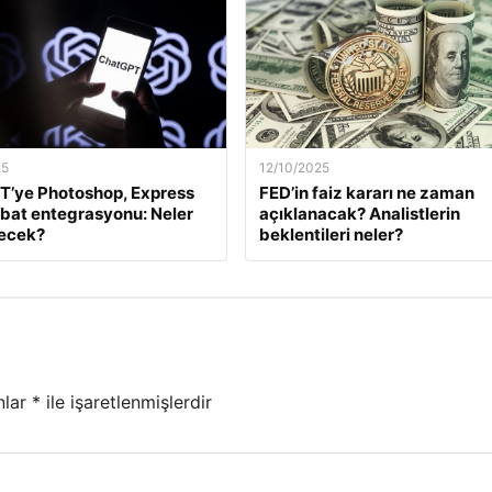
25
12/10/2025
T’ye Photoshop, Express
FED’in faiz kararı ne zaman
bat entegrasyonu: Neler
açıklanacak? Analistlerin
necek?
beklentileri neler?
nlar
*
ile işaretlenmişlerdir