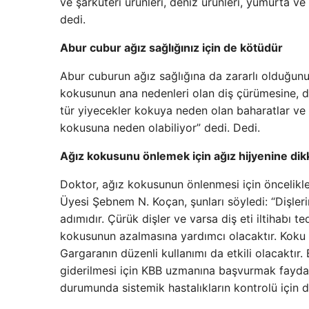
ve şarküteri ürünleri, deniz ürünleri, yumurta ve
dedi.
Abur cubur ağız sağlığınız için de kötüdür
Abur cuburun ağız sağlığına da zararlı olduğunu
kokusunun ana nedenleri olan diş çürümesine, dil
tür yiyecekler kokuya neden olan baharatlar ve şe
kokusuna neden olabiliyor” dedi. Dedi.
Ağız kokusunu önlemek için ağız hijyenine dikk
Doktor, ağız kokusunun önlenmesi için öncelikle 
Üyesi Şebnem N. Koçan, şunları söyledi: “Dişleri
adımıdır. Çürük dişler ve varsa diş eti iltihabı t
kokusunun azalmasına yardımcı olacaktır. Koku y
Gargaranın düzenli kullanımı da etkili olacaktır
giderilmesi için KBB uzmanına başvurmak fayda
durumunda sistemik hastalıkların kontrolü için d