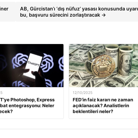
iner
AB, Gürcistan’ı ‘dış nüfuz’ yasası konusunda uyard
bu, başvuru sürecini zorlaştıracak →
25
12/10/2025
T’ye Photoshop, Express
FED’in faiz kararı ne zaman
bat entegrasyonu: Neler
açıklanacak? Analistlerin
necek?
beklentileri neler?