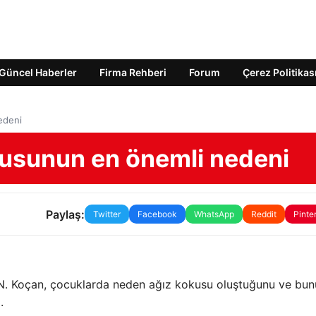
Güncel Haberler
Firma Rehberi
Forum
Çerez Politikas
edeni
usunun en önemli nedeni
Paylaş:
Twitter
Facebook
WhatsApp
Reddit
Pinte
. Koçan, çocuklarda neden ağız kokusu oluştuğunu ve bun
.