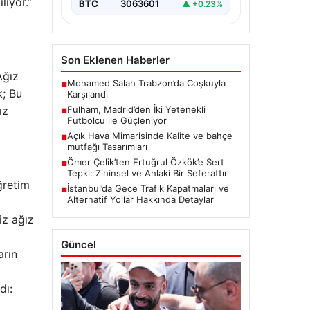
liyor.”
BTC
3063601
▲ +0.23%
Son Eklenen Haberler
Ağız
Mohamed Salah Trabzon’da Coşkuyla
■
k; Bu
Karşılandı
ız
Fulham, Madrid’den İki Yetenekli
■
Futbolcu ile Güçleniyor
Açık Hava Mimarisinde Kalite ve bahçe
■
mutfağı Tasarımları
Ömer Çelik’ten Ertuğrul Özkök’e Sert
■
Tepki: Zihinsel ve Ahlaki Bir Seferattır
ğretim
İstanbul’da Gece Trafik Kapatmaları ve
■
Alternatif Yollar Hakkında Detaylar
iz ağız
Güncel
arın
dı: