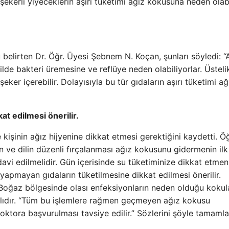
 şekerli yiyeceklerin aşırı tüketimi ağız kokusuna neden olabi
 belirten Dr. Öğr. Üyesi Şebnem N. Koçan, şunları söyledi: “
de bakteri üremesine ve reflüye neden olabiliyorlar. Üsteli
ker içerebilir. Dolayısıyla bu tür gıdaların aşırı tüketimi ağ
at edilmesi önerilir.
kişinin ağız hijyenine dikkat etmesi gerektiğini kaydetti. Ö
n ve dilin düzenli fırçalanması ağız kokusunu gidermenin ilk
edavi edilmelidir. Gün içerisinde su tüketiminize dikkat etmen
apmayan gıdaların tüketilmesine dikkat edilmesi önerilir.
. Boğaz bölgesinde olası enfeksiyonların neden olduğu kokul
lıdır. “Tüm bu işlemlere rağmen geçmeyen ağız kokusu
oktora başvurulması tavsiye edilir.” Sözlerini şöyle tamamla