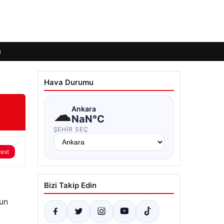
ı
Hava Durumu
☁
Ankara
NaN°C
ŞEHIR SEÇ
rest
Bizi Takip Edin
un