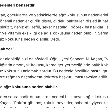
edenleri benzerdir
an, çocuklarda ve yetişkinlerde ağız kokusunun nedenlerin
nemli nedenler çürük dişler, dildeki bakteriler, diş eti iltiha
nüzit, geniz eti, reflü, şeker hastalığı, böbrek hastalıkları, s
lar ve vitamin eksikliği de ağız kokusuna neden olabilir. Sarı
ğız kokusuna neden olabilir. Dedi.
ak zor.”
ular alabildiğinizi de söyledi. Öğr. Üyesi Şebnem N. Koçan, “
alığında amonyak kokusu, karaciğer yetmezliğinde balık ko
ız kokusunu anlamak zordur. Bu nedenle özellikle hastalığa 
ere rağmen geçmiyorsa doktora başvurulması tavsiye edilir.
de ağız kokusuna neden olabilir.”
ttikten sonra nadir durumlarda nedeni bilinmeyen ağız kokusu
Koçan: “Rokfor gibi hoş kokulu peynirler, baharatlı yiyecekle