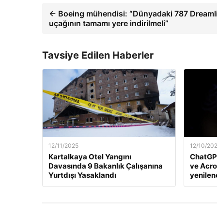
← Boeing mühendisi: “Dünyadaki 787 Dreaml
uçağının tamamı yere indirilmeli”
Tavsiye Edilen Haberler
12/11/2025
12/10/20
Kartalkaya Otel Yangını
ChatGP
Davasında 9 Bakanlık Çalışanına
ve Acro
Yurtdışı Yasaklandı
yenile