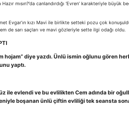
 Hazır mısın?’da canlandırdığı ‘Evren’ karakteriyle büyük be
 Evgar’ın kızı Mavi ile birlikte setteki pozu çok konuşuld
em de sarı saçları ve mavi gözleriyle sette ilgi odağı oldu.
PTI
m hojam” diye yazdı. Ünlü ismin oğlunu gören he
unu yaptı.
z ile evlendi ve bu evlilikten Cem adında bir oğull
deniyle boşanan ünlü çiftin evliliği tek seansta son