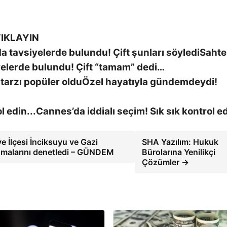
IKLAYIN
Sahte
yelerde bulundu! Çift “tamam” dedi…
Özel hayatıyla gündemdeydi!
Cannes’da iddialı seçim! Sık sık kontrol e
e İlçesi İnciksuyu ve Gazi
SHA Yazılım: Hukuk
şmalarını denetledi – GÜNDEM
Bürolarına Yenilikçi
Çözümler →