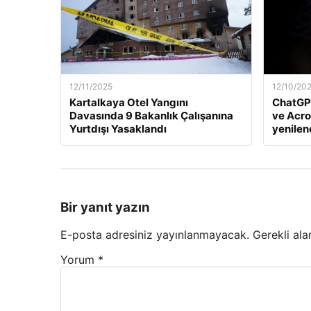
12/11/2025
12/10/20
Kartalkaya Otel Yangını
ChatGP
Davasında 9 Bakanlık Çalışanına
ve Acro
Yurtdışı Yasaklandı
yenile
Bir yanıt yazın
E-posta adresiniz yayınlanmayacak.
Gerekli ala
Yorum
*