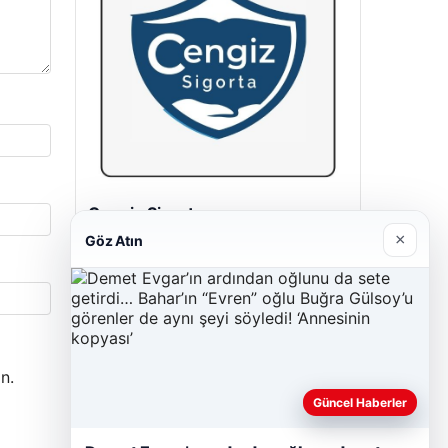
Hastaş Beton
05/26/2026
×
Göz Atın
n.
Güncel Haberler