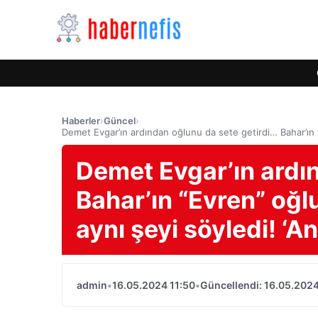
Haberler
›
Güncel
›
Demet Evgar’ın ardından oğlunu da sete getirdi… Bahar’ın 
Demet Evgar’ın ardı
Bahar’ın “Evren” oğl
aynı şeyi söyledi! ‘A
admin
•
16.05.2024 11:50
•
Güncellendi: 16.05.2024