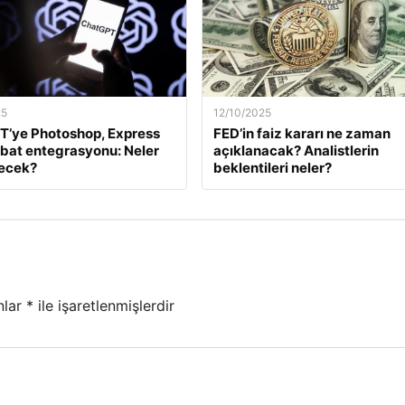
25
12/10/2025
T’ye Photoshop, Express
FED’in faiz kararı ne zaman
bat entegrasyonu: Neler
açıklanacak? Analistlerin
necek?
beklentileri neler?
nlar
*
ile işaretlenmişlerdir