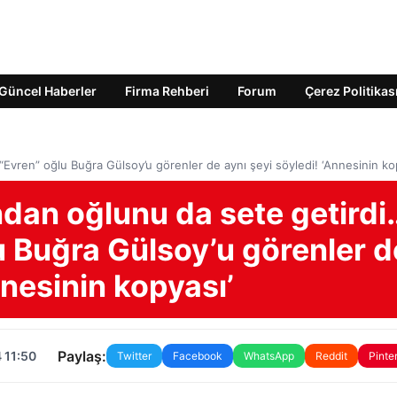
Güncel Haberler
Firma Rehberi
Forum
Çerez Politikas
“Evren” oğlu Buğra Gülsoy’u görenler de aynı şeyi söyledi! ‘Annesinin ko
ndan oğlunu da sete getirdi
u Buğra Gülsoy’u görenler d
nnesinin kopyası’
Paylaş:
 11:50
Twitter
Facebook
WhatsApp
Reddit
Pinte