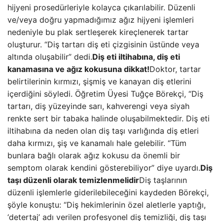
hijyeni prosedürleriyle kolayca çıkarılabilir. Düzenli
ve/veya doğru yapmadığımız ağız hijyeni işlemleri
nedeniyle bu plak sertleşerek kireçlenerek tartar
oluşturur. “Diş tartarı diş eti çizgisinin üstünde veya
altında oluşabilir” dedi.
Diş eti iltihabına, diş eti
kanamasına ve ağız kokusuna dikkat!
Doktor, tartar
belirtilerinin kırmızı, şişmiş ve kanayan diş etlerini
içerdiğini söyledi. Öğretim Üyesi Tuğçe Börekçi, “Diş
tartarı, diş yüzeyinde sarı, kahverengi veya siyah
renkte sert bir tabaka halinde oluşabilmektedir. Diş eti
iltihabına da neden olan diş taşı varlığında diş etleri
daha kırmızı, şiş ve kanamalı hale gelebilir. “Tüm
bunlara bağlı olarak ağız kokusu da önemli bir
semptom olarak kendini gösterebiliyor” diye uyardı.
Diş
taşı düzenli olarak temizlenmelidir
Diş taşlarının
düzenli işlemlerle giderilebileceğini kaydeden Börekçi,
şöyle konuştu: “Diş hekimlerinin özel aletlerle yaptığı,
‘detertaj’ adı verilen profesyonel diş temizliği, diş taşı