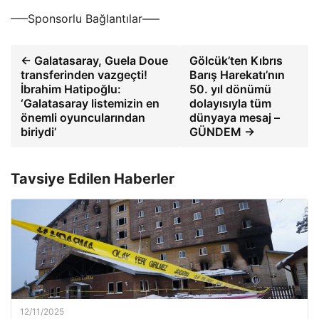
—–Sponsorlu Bağlantılar—–
← Galatasaray, Guela Doue
Gölcük’ten Kıbrıs
transferinden vazgeçti!
Barış Harekatı’nın
İbrahim Hatipoğlu:
50. yıl dönümü
‘Galatasaray listemizin en
dolayısıyla tüm
önemli oyuncularından
dünyaya mesaj –
biriydi’
GÜNDEM →
Tavsiye Edilen Haberler
12/11/2025