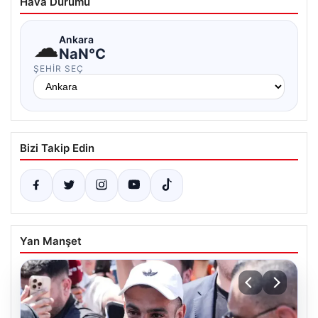
Hava Durumu
☁
Ankara
NaN°C
ŞEHIR SEÇ
Bizi Takip Edin
Yan Manşet