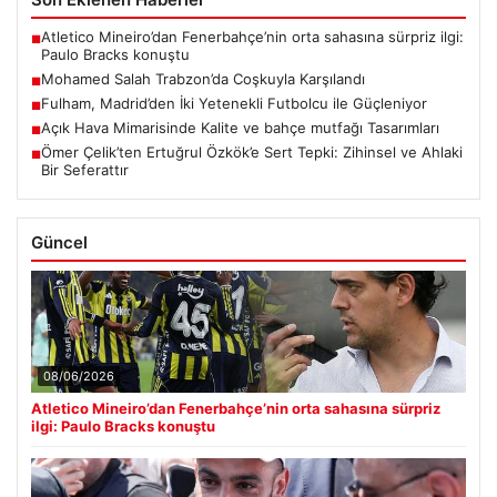
Atletico Mineiro’dan Fenerbahçe’nin orta sahasına sürpriz ilgi:
■
Paulo Bracks konuştu
Mohamed Salah Trabzon’da Coşkuyla Karşılandı
■
Fulham, Madrid’den İki Yetenekli Futbolcu ile Güçleniyor
■
Açık Hava Mimarisinde Kalite ve bahçe mutfağı Tasarımları
■
Ömer Çelik’ten Ertuğrul Özkök’e Sert Tepki: Zihinsel ve Ahlaki
■
Bir Seferattır
Güncel
08/06/2026
Atletico Mineiro’dan Fenerbahçe’nin orta sahasına sürpriz
ilgi: Paulo Bracks konuştu