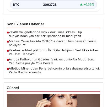
BTC
3093728
▲ +0.33%
Son Eklenen Haberler
Zayıflama iğnelerinde kirpik dökülmesi iddiası: Tıp
■
dünyasından yan etki tartışmalarına bilimsel yanıt
Mansur Yavaş’tan Ata Çiftliği’ne davet: ‘Tüm hemşehrilerimi
■
bekliyorum’
Kelebek sohbet platformu İle Dijital İletişimin Sertifikalı Adresi
■
Ve Chat Deneyimi
Avrupa Futbolunun Gözdesi Vinicius Junior’da Mutlu Son:
■
Yeni Sözleşmeyle Yola Devam
Atletico Mineiro’dan Fenerbahçe’nin orta sahasına sürpriz ilgi:
■
Paulo Bracks konuştu
Güncel