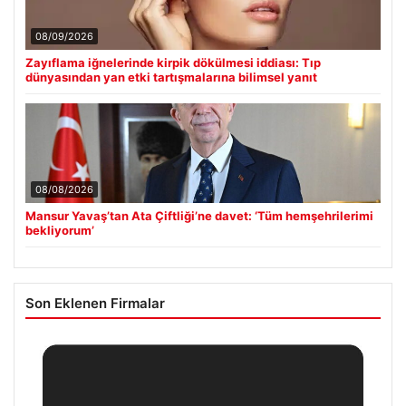
08/09/2026
Zayıflama iğnelerinde kirpik dökülmesi iddiası: Tıp
dünyasından yan etki tartışmalarına bilimsel yanıt
08/08/2026
Mansur Yavaş’tan Ata Çiftliği’ne davet: ‘Tüm hemşehrilerimi
bekliyorum’
Son Eklenen Firmalar