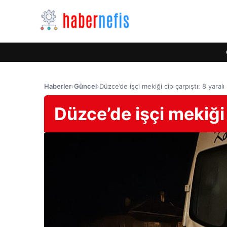
Haberler
›
Güncel
›
Düzce’de işçi mekiği cip çarpıştı: 8 yaralı
Düzce’de işçi mekiği 