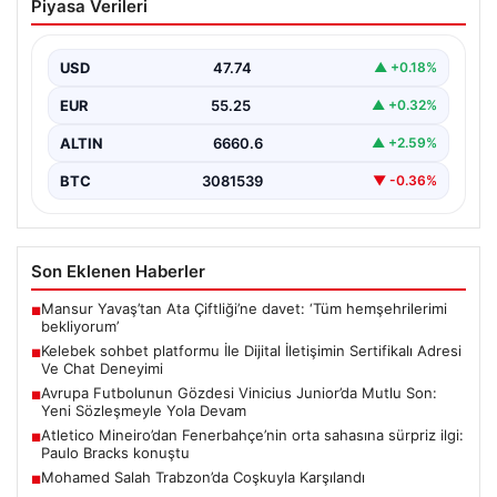
Piyasa Verileri
İletişimin Sertifikalı Adresi Ve Chat
Deneyimi
USD
47.74
▲ +0.18%
Sanal ortamında kullanıcıların güvenli bir biçimde iletişim
oluşturması ciddi bir önem ifade etmektedir. Güncel…
EUR
55.25
▲ +0.32%
ALTIN
6660.6
▲ +2.59%
BTC
3081539
▼ -0.36%
Son Eklenen Haberler
Mansur Yavaş’tan Ata Çiftliği’ne davet: ‘Tüm hemşehrilerimi
■
bekliyorum’
Kelebek sohbet platformu İle Dijital İletişimin Sertifikalı Adresi
■
Ve Chat Deneyimi
Avrupa Futbolunun Gözdesi Vinicius Junior’da Mutlu Son:
■
Yeni Sözleşmeyle Yola Devam
Atletico Mineiro’dan Fenerbahçe’nin orta sahasına sürpriz ilgi:
■
Paulo Bracks konuştu
Mohamed Salah Trabzon’da Coşkuyla Karşılandı
■