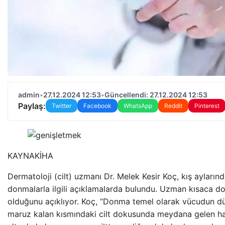
admin
•
27.12.2024 12:53
•
Güncellendi: 27.12.2024 12:53
Paylaş:
Twitter
Facebook
WhatsApp
Reddit
Pinterest
KAYNAK
İHA
Dermatoloji (cilt) uzmanı Dr. Melek Kesir Koç, kış ayları
donmalarla ilgili açıklamalarda bulundu. Uzman kısaca d
olduğunu açıklıyor. Koç, “Donma temel olarak vücudun dü
maruz kalan kısmındaki cilt dokusunda meydana gelen hasa