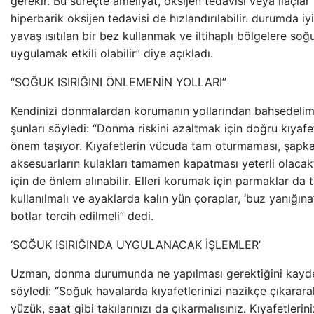
gerekir. Bu süreçte ameliyat, oksijen tedavisi veya ilaçlar k
hiperbarik oksijen tedavisi de hızlandırılabilir. durumda i
yavaş ısıtılan bir bez kullanmak ve iltihaplı bölgelere s
uygulamak etkili olabilir” diye açıkladı.
“SOĞUK ISIRIĞINI ÖNLEMENİN YOLLARI”
Kendinizi donmalardan korumanın yollarından bahsedeli
şunları söyledi: “Donma riskini azaltmak için doğru kıyaf
önem taşıyor. Kıyafetlerin vücuda tam oturmaması, şapka
aksesuarların kulakları tamamen kapatması yeterli olacaktı
için de önlem alınabilir. Elleri korumak için parmaklar da ta
kullanılmalı ve ayaklarda kalın yün çoraplar, ‘buz yanığın
botlar tercih edilmeli” dedi.
‘SOĞUK ISIRIĞINDA UYGULANACAK İŞLEMLER’
Uzman, donma durumunda ne yapılması gerektiğini kaydett
söyledi: “Soğuk havalarda kıyafetlerinizi nazikçe çıkarara
yüzük, saat gibi takılarınızı da çıkarmalısınız. Kıyafetleri