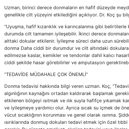
Uzman, birinci derece donmaların en hafif düzeyde meyd
genellikle cilt yüzeyini etkilediğini açıklıyor. Dr. Koç şu bilg
“Uyuşma, hafif kızarıklık ve karıncalanma gibi belirtilerle 
durumda cilt tamamen iyileşebilir. İkinci derece donmalard
alttaki dokular etkilenir. İyileşme süreci daha uzun süreb
donma Daha ciddi bir durumdur ve cilt altındaki dokulara
edilmezse kaslar, kemikler ve tendonlar dahil kalıcı hasarl
ciddi şekilde hasar görebilirler ve amputasyon gerektirebil
“TEDAVİDE MÜDAHALE ÇOK ÖNEMLİ”
Donma tedavisi hakkında bilgi veren uzman. Koç, “Tedavi
algınlığının kaynağını ortadan kaldırarak başlamak gereki
etkilenen bölgeyi ısıtmak ve ılık suyla hafifçe yıkamak kan
ve iyileşmeye yardımcı olur. Ayrıca sıcak su içmek de önem
vücut sıcaklığının korunması ve genel olarak ısınma. Şidd
ısırıklarında donmuş dokuları tedavi etmek için özel tıbb