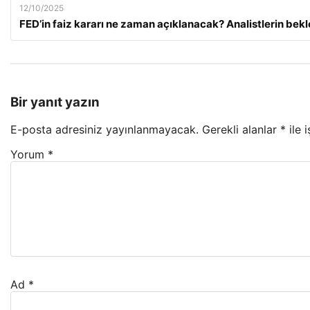
12/10/2025
FED’in faiz kararı ne zaman açıklanacak? Analistlerin bekle
Bir yanıt yazın
E-posta adresiniz yayınlanmayacak.
Gerekli alanlar
*
ile 
Yorum
*
Ad
*