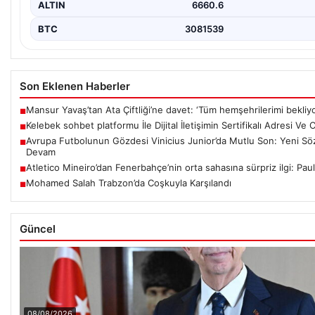
ALTIN
6660.6
BTC
3081539
Son Eklenen Haberler
Mansur Yavaş’tan Ata Çiftliği’ne davet: ‘Tüm hemşehrilerimi bekliy
■
Kelebek sohbet platformu İle Dijital İletişimin Sertifikalı Adresi Ve
■
Avrupa Futbolunun Gözdesi Vinicius Junior’da Mutlu Son: Yeni Sö
■
Devam
Atletico Mineiro’dan Fenerbahçe’nin orta sahasına sürpriz ilgi: Pa
■
Mohamed Salah Trabzon’da Coşkuyla Karşılandı
■
Güncel
08/08/2026