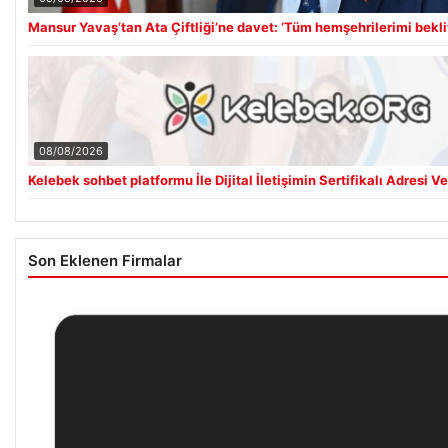
Mansur Yavaş’tan Ata Çiftliği’ne davet: ‘Tüm hemşehrilerimi bekl
08/08/2026
Kelebek sohbet platformu İle Dijital İletişimin Sertifikalı Adresi 
Son Eklenen Firmalar