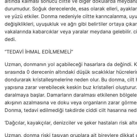
altında kalması sonucu ciltte ve diğer dokularda meyda
durumudur. Soğuk derecelerde, esas olarak elleri, ayakları
ve yüzü etkiler. Donma nedeniyle ciltte karıncalanma, uy
değişiklikleri, uyuşukluk ve ağrı gibi belirtiler ortaya çık
vakalarında kabarcıklar veya yaralar meydana gelebilir. c
dedi.
“TEDAVİ İHMAL EDİLMEMELİ”
Uzman, donmanın yol açabileceği hasarlara da değindi. 
sırasında 0 derecenin altındaki düşük sıcaklıklar hücrelerin
dondurarak kristalleşmelerine neden olur. Bu donma, cilt 
yapısına zarar verebilecek keskin buz kristalleri oluşturur
daralmaya başlar. Damarların daralması etkilenen bölgeleri
akışının azalmasına ve doku veya organların zarar görme
Donma, tedavi edilmediği takdirde ciddi cilt hasarına nede
‘Dağcılar, kayakçılar, denizciler ve şeker hastaları risk alt
Uzman, donma riski taşıyan gruplara ait bireylere dikkat 