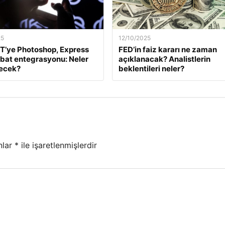
25
12/10/2025
T’ye Photoshop, Express
FED’in faiz kararı ne zaman
bat entegrasyonu: Neler
açıklanacak? Analistlerin
necek?
beklentileri neler?
nlar
*
ile işaretlenmişlerdir