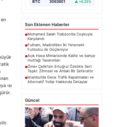
BTC
3063601
▲ +0.23%
 en
Son Eklenen Haberler
Mohamed Salah Trabzon’da Coşkuyla
■
Karşılandı
Fulham, Madrid’den İki Yetenekli
■
Futbolcu ile Güçleniyor
Açık Hava Mimarisinde Kalite ve bahçe
büyük
■
mutfağı Tasarımları
ratik
Ömer Çelik’ten Ertuğrul Özkök’e Sert
■
n
Tepki: Zihinsel ve Ahlaki Bir Seferattır
İstanbul’da Gece Trafik Kapatmaları ve
lanan
■
Alternatif Yollar Hakkında Detaylar
ya ısı
ürür.
Güncel
lir.