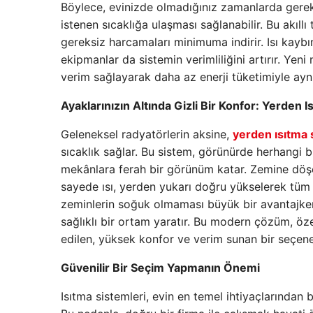
Böylece, evinizde olmadığınız zamanlarda gerek
istenen sıcaklığa ulaşması sağlanabilir. Bu akıllı
gereksiz harcamaları minimuma indirir. Isı kaybın
ekipmanlar da sistemin verimliliğini artırır. Yeni
verim sağlayarak daha az enerji tüketimiyle aynı
Ayaklarınızın Altında Gizli Bir Konfor: Yerden I
Geleneksel radyatörlerin aksine,
yerden ısıtma 
sıcaklık sağlar. Bu sistem, görünürde herhangi 
mekânlara ferah bir görünüm katar. Zemine döşen
sayede ısı, yerden yukarı doğru yükselerek tüm ala
zeminlerin soğuk olmaması büyük bir avantajken, 
sağlıklı bir ortam yaratır. Bu modern çözüm, özell
edilen, yüksek konfor ve verim sunan bir seçene
Güvenilir Bir Seçim Yapmanın Önemi
Isıtma sistemleri, evin en temel ihtiyaçlarından b