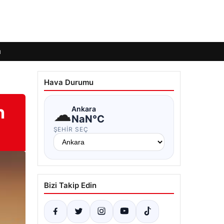
ı
Hava Durumu
n
☁
Ankara
NaN°C
ŞEHIR SEÇ
Bizi Takip Edin