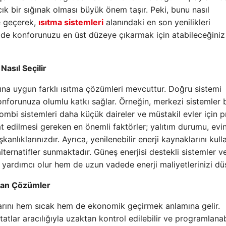
ık bir sığınak olması büyük önem taşır. Peki, bunu nasıl
e geçerek,
ısıtma sistemleri
alanındaki en son yenilikleri
 de konforunuzu en üst düzeye çıkarmak için atabileceğiniz
Nasıl Seçilir
ına uygun farklı ısıtma çözümleri mevcuttur. Doğru sistemi
orunuza olumlu katkı sağlar. Örneğin, merkezi sistemler 
kombi sistemleri daha küçük daireler ve müstakil evler için p
at edilmesi gereken en önemli faktörler; yalıtım durumu, evi
anlıklarınızdır. Ayrıca, yenilenebilir enerji kaynaklarını kul
alternatifler sunmaktadır. Güneş enerjisi destekli sistemler ve
yardımcı olur hem de uzun vadede enerji maliyetlerinizi düş
unan Çözümler
larını hem sıcak hem de ekonomik geçirmek anlamına gelir.
tlar aracılığıyla uzaktan kontrol edilebilir ve programlanabi