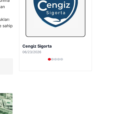
sunma
tan
ukları
e sahip
Hastaş Beton
05/26/2026