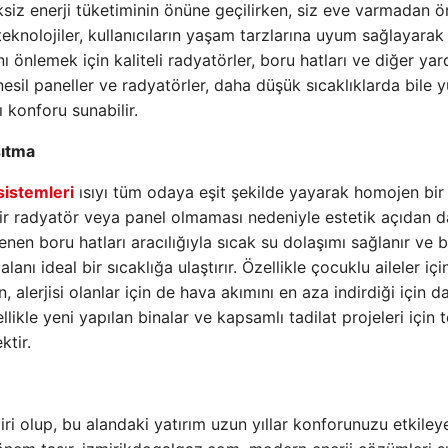
siz enerji tüketiminin önüne geçilirken, siz eve varmadan 
 teknolojiler, kullanıcıların yaşam tarzlarına uyum sağlayarak
ı önlemek için kaliteli radyatörler, boru hatları ve diğer yar
 nesil paneller ve radyatörler, daha düşük sıcaklıklarda bile 
 konforu sunabilir.
sıtma
sistemleri
ısıyı tüm odaya eşit şekilde yayarak homojen bir
bir radyatör veya panel olmaması nedeniyle estetik açıdan d
en boru hatları aracılığıyla sıcak su dolaşımı sağlanır ve 
nı ideal bir sıcaklığa ulaştırır. Özellikle çocuklu aileler içi
alerjisi olanlar için de hava akımını en aza indirdiği için d
ikle yeni yapılan binalar ve kapsamlı tadilat projeleri için t
ktir.
iri olup, bu alandaki yatırım uzun yıllar konforunuzu etkileye