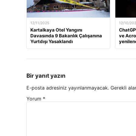
12/11/2025
12/10/20
Kartalkaya Otel Yangını
ChatGP
Davasında 9 Bakanlık Çalışanına
ve Acro
Yurtdışı Yasaklandı
yenile
Bir yanıt yazın
E-posta adresiniz yayınlanmayacak.
Gerekli ala
Yorum
*