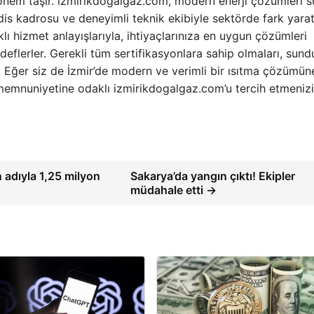
i önem taşır. izmirikdogalgaz.com, modern enerji çözümleri 
s kadrosu ve deneyimli teknik ekibiyle sektörde fark yara
lı hizmet anlayışlarıyla, ihtiyaçlarınıza en uygun çözümleri
eflerler. Gerekli tüm sertifikasyonlara sahip olmaları, sund
er. Eğer siz de İzmir’de modern ve verimli bir ısıtma çözümün
memnuniyetine odaklı izmirikdogalgaz.com’u tercih etmenizi
n adıyla 1,25 milyon
Sakarya’da yangın çıktı! Ekipler
müdahale etti →