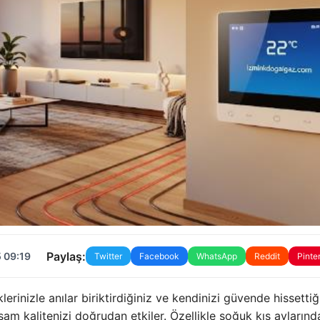
Paylaş:
 09:19
Twitter
Facebook
WhatsApp
Reddit
Pinte
erinizle anılar biriktirdiğiniz ve kendinizi güvende hissettiğ
şam kalitenizi doğrudan etkiler. Özellikle soğuk kış aylarınd