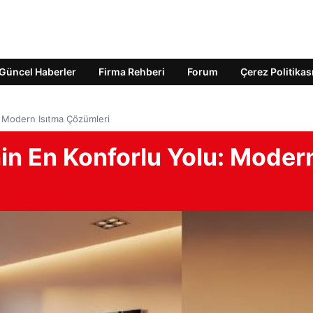
Güncel Haberler
Firma Rehberi
Forum
Çerez Politikas
: Modern Isıtma Çözümleri
in En Konforlu Yolu: Moder