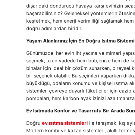
dışarıdaki dondurucu havaya karşı evinizin sıcac
başarabilirsiniz? Geleneksel yöntemlerin ötesin
keşfetmek, hem enerji verimliliği sağlamak hem
doğru adımlardan biridir.
Yaşam Alanlarınız İçin En Doğru Isıtma Sistemi 
Günümüzde, her evin ihtiyacına ve mimari yapıs
seçmek, uzun vadede hem bütçenize hem de konf
binalar için ideal bir çözüm sunarken, bireysel 
bir seçenek olabilir. Bu seçimleri yaparken dikk
büyüklüğü, odaların konumu ve kişisel ısıtma alışk
sistemler, çevreye duyarlı tüketiciler için cazip 
pompaları, hem karbon ayak izinizi azaltmanıza 
Ev Isıtmada Konfor ve Tasarrufu Bir Arada S
Doğru
ev ısıtma sistemleri
ile tanışmak, kış ay
Modern kombi ve kazan sistemleri, akıllı termosta