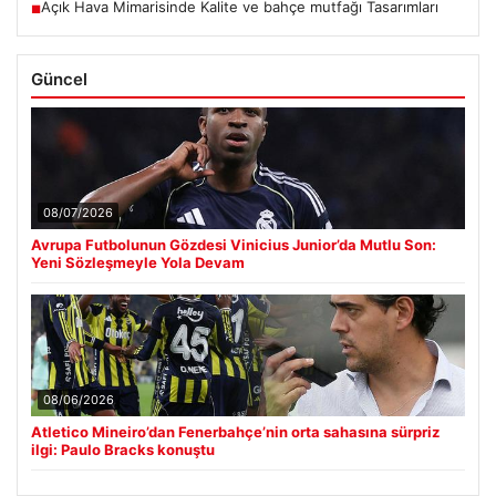
Açık Hava Mimarisinde Kalite ve bahçe mutfağı Tasarımları
■
Güncel
08/07/2026
Avrupa Futbolunun Gözdesi Vinicius Junior’da Mutlu Son:
Yeni Sözleşmeyle Yola Devam
08/06/2026
Atletico Mineiro’dan Fenerbahçe’nin orta sahasına sürpriz
ilgi: Paulo Bracks konuştu