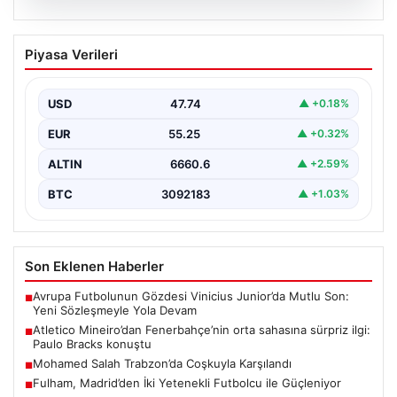
06.08.2026
Atletico Mineiro’dan Fenerbahçe’nin
Piyasa Verileri
orta sahasına sürpriz ilgi: Paulo Bracks
konuştu
USD
47.74
▲ +0.18%
Atletico Mineiro cephesinden Fenerbahçe’nin orta saha
oyuncusu Fred için dikkat çeken bir hamle geldi.…
EUR
55.25
▲ +0.32%
ALTIN
6660.6
▲ +2.59%
BTC
3092183
▲ +1.03%
Son Eklenen Haberler
Avrupa Futbolunun Gözdesi Vinicius Junior’da Mutlu Son:
■
Yeni Sözleşmeyle Yola Devam
Atletico Mineiro’dan Fenerbahçe’nin orta sahasına sürpriz ilgi:
■
Paulo Bracks konuştu
Mohamed Salah Trabzon’da Coşkuyla Karşılandı
■
Fulham, Madrid’den İki Yetenekli Futbolcu ile Güçleniyor
■