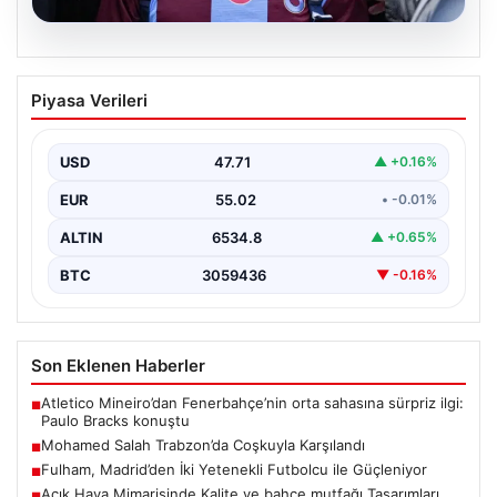
05.08.2026
Mohamed Salah Trabzon’da Coşkuyla
Piyasa Verileri
Karşılandı
Trabzonspor’un yeni transferi Mohamed Salah, yoğun
ilgi ve büyük heyecan eşliğinde Trabzon’a geldi.
USD
47.71
▲ +0.16%
Dünyaca…
EUR
55.02
• -0.01%
ALTIN
6534.8
▲ +0.65%
BTC
3059436
▼ -0.16%
Son Eklenen Haberler
Atletico Mineiro’dan Fenerbahçe’nin orta sahasına sürpriz ilgi:
■
Paulo Bracks konuştu
Mohamed Salah Trabzon’da Coşkuyla Karşılandı
■
Fulham, Madrid’den İki Yetenekli Futbolcu ile Güçleniyor
■
Açık Hava Mimarisinde Kalite ve bahçe mutfağı Tasarımları
■