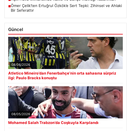
Ömer Çelik’ten Ertuğrul Özkök’e Sert Tepki: Zihinsel ve Ahlaki
■
Bir Seferattır
Güncel
08/06/2026
Atletico Mineiro’dan Fenerbahçe’nin orta sahasına sürpriz
ilgi: Paulo Bracks konuştu
08/05/2026
Mohamed Salah Trabzon’da Coşkuyla Karşılandı