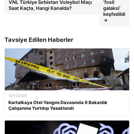
VNL Türkiye Sırbistan Voleybol Maçı
‘fosil
Saat Kaçta, Hangi Kanalda?
galaksi’
keşfedildi
→
Tavsiye Edilen Haberler
12/11/2025
Kartalkaya Otel Yangını Davasında 9 Bakanlık
Çalışanına Yurtdışı Yasaklandı