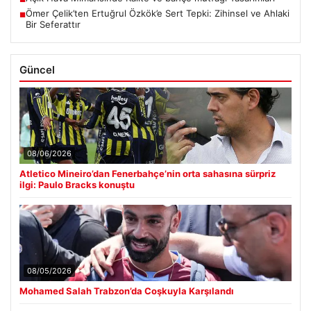
Ömer Çelik’ten Ertuğrul Özkök’e Sert Tepki: Zihinsel ve Ahlaki
■
Bir Seferattır
Güncel
08/06/2026
Atletico Mineiro’dan Fenerbahçe’nin orta sahasına sürpriz
ilgi: Paulo Bracks konuştu
08/05/2026
Mohamed Salah Trabzon’da Coşkuyla Karşılandı