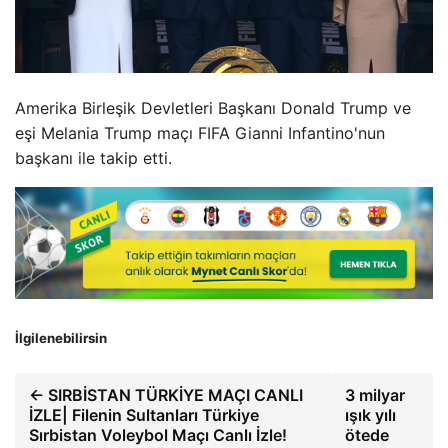
Amerika Birleşik Devletleri Başkanı Donald Trump ve
eşi Melania Trump maçı FIFA Gianni Infantino'nun
başkanı ile takip etti.
İlgilenebilirsin
← SIRBİSTAN TÜRKİYE MAÇI CANLI
3 milyar
İZLE| Filenin Sultanları Türkiye
ışık yılı
Sırbistan Voleybol Maçı Canlı İzle!
ötede