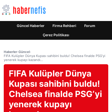
Güncel Haberler
Firma Rehberi
Forum
Çerez Politikası
Haberler
›
Güncel
›
FIFA Kulüpler Dünya Kupası sahibini buldu! Chelsea finalde PSG’yi
yenerek kupayı kazandı…
FIFA Kulüpler Dünya
Kupası sahibini buldu!
Chelsea finalde PSG’yi
yenerek kupayı