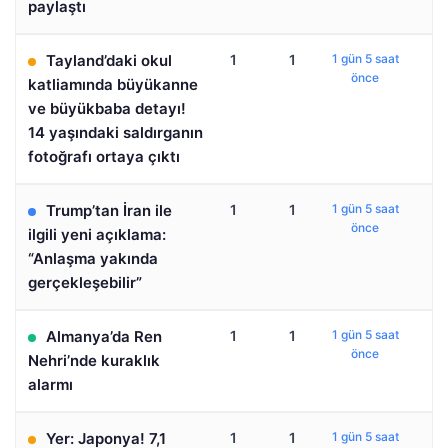
paylaştı
Tayland’daki okul
1
1
1 gün 5 saat
önce
katliamında büyükanne
ve büyükbaba detayı!
14 yaşındaki saldırganın
fotoğrafı ortaya çıktı
Trump’tan İran ile
1
1
1 gün 5 saat
önce
ilgili yeni açıklama:
“Anlaşma yakında
gerçekleşebilir”
Almanya’da Ren
1
1
1 gün 5 saat
önce
Nehri’nde kuraklık
alarmı
Yer: Japonya! 7,1
1
1
1 gün 5 saat