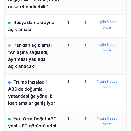
cesaretlendirebilir’
Rusya’dan Ukrayna
1
1
1 gün 5 saat
önce
açıklaması
İran’dan açıklama!
1
1
1 gün 5 saat
önce
“Anlaşma sağlandı,
ayrıntılar yakında
açıklanacak”
Trump imzaladı!
1
1
1 gün 5 saat
önce
ABD’de doğumla
vatandaşlığa yönelik
kısıtlamalar genişliyor
Yer: Orta Doğu! ABD
1
1
1 gün 5 saat
önce
yeni UFO görüntülerini