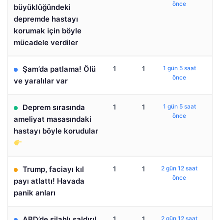
önce
büyüklüğündeki
depremde hastayı
korumak için böyle
mücadele verdiler
Şam’da patlama! Ölü
1
1
1 gün 5 saat
önce
ve yaralılar var
Deprem sırasında
1
1
1 gün 5 saat
önce
ameliyat masasındaki
hastayı böyle korudular
Trump, faciayı kıl
1
1
2 gün 12 saat
önce
payı atlattı! Havada
panik anları
ABD’de silahlı saldırı!
1
1
2 gün 12 saat