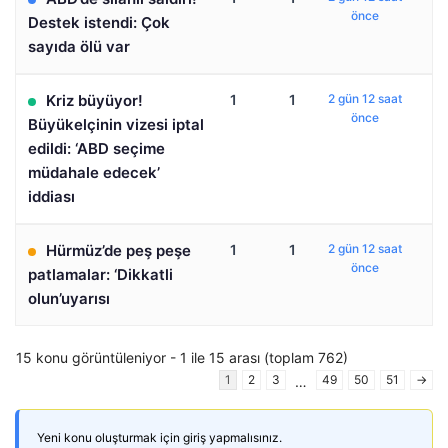
önce
Destek istendi: Çok
sayıda ölü var
Kriz büyüyor!
1
1
2 gün 12 saat
önce
Büyükelçinin vizesi iptal
edildi: ‘ABD seçime
müdahale edecek’
iddiası
Hürmüz’de peş peşe
1
1
2 gün 12 saat
önce
patlamalar: ‘Dikkatli
olun’uyarısı
15 konu görüntüleniyor - 1 ile 15 arası (toplam 762)
1
2
3
49
50
51
→
…
Yeni konu oluşturmak için giriş yapmalısınız.