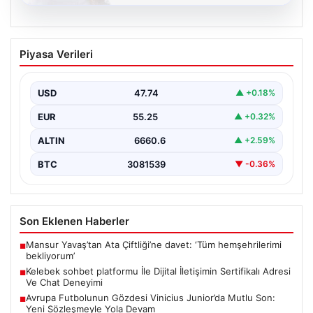
08.08.2026
Kelebek sohbet platformu İle Dijital
Piyasa Verileri
İletişimin Sertifikalı Adresi Ve Chat
Deneyimi
USD
47.74
▲ +0.18%
Sanal ortamında kullanıcıların güvenli bir biçimde iletişim
oluşturması ciddi bir önem ifade etmektedir. Güncel…
EUR
55.25
▲ +0.32%
ALTIN
6660.6
▲ +2.59%
BTC
3081539
▼ -0.36%
Son Eklenen Haberler
Mansur Yavaş’tan Ata Çiftliği’ne davet: ‘Tüm hemşehrilerimi
■
bekliyorum’
Kelebek sohbet platformu İle Dijital İletişimin Sertifikalı Adresi
■
Ve Chat Deneyimi
Avrupa Futbolunun Gözdesi Vinicius Junior’da Mutlu Son:
■
Yeni Sözleşmeyle Yola Devam