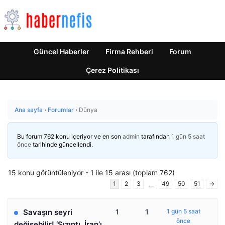
Güncel Haberler
Firma Rehberi
Forum
Çerez Politikası
Ana sayfa
›
Forumlar
›
Dünya
Bu forum 762 konu içeriyor ve en son
admin
tarafından
1 gün 5 saat
önce
tarihinde güncellendi.
15 konu görüntüleniyor - 1 ile 15 arası (toplam 762)
1
2
3
49
50
51
→
…
Savaşın seyri
1
1
1 gün 5 saat
önce
değişebilir! ‘Sızıntı, İran’ı