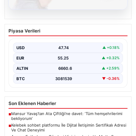
08.08.2026
Kelebek sohbet platformu İle Dijital
Piyasa Verileri
İletişimin Sertifikalı Adresi Ve Chat
Deneyimi
USD
47.74
▲ +0.18%
Sanal ortamında kullanıcıların güvenli bir biçimde iletişim
oluşturması ciddi bir önem ifade etmektedir. Güncel…
EUR
55.25
▲ +0.32%
ALTIN
6660.6
▲ +2.59%
BTC
3081539
▼ -0.36%
Son Eklenen Haberler
Mansur Yavaş’tan Ata Çiftliği’ne davet: ‘Tüm hemşehrilerimi
■
bekliyorum’
Kelebek sohbet platformu İle Dijital İletişimin Sertifikalı Adresi
■
Ve Chat Deneyimi