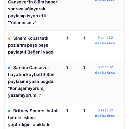
Cansever’in ölüm haberi
sonrası ağlayarak
paylaşıp isyan etti!
“Yalancısınız”
Sinem Kobal tatil
1
1
6 saat 32
dakika önce
pozlarını peşe peşe
paylaştı! Beğeni yağdı
Şarkıcı Cansever
1
1
6 saat 32
dakika önce
hayatını kaybetti! Son
paylaşımı yasa boğdu:
“Konuşamıyorum,
yazamıyorum…”
Britney Spears, hatalı
1
1
6 saat 32
dakika önce
botoks işlemi
yaptırdığını açıkladı: