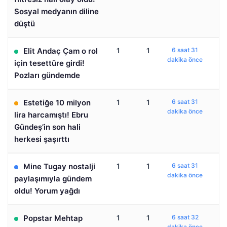
Sosyal medyanın diline
düştü
Elit Andaç Çam o rol
1
1
6 saat 31
dakika önce
için tesettüre girdi!
Pozları gündemde
Estetiğe 10 milyon
1
1
6 saat 31
dakika önce
lira harcamıştı! Ebru
Gündeş’in son hali
herkesi şaşırttı
Mine Tugay nostalji
1
1
6 saat 31
dakika önce
paylaşımıyla gündem
oldu! Yorum yağdı
Popstar Mehtap
1
1
6 saat 32
dakika önce