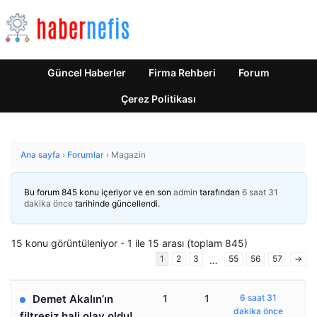
Güncel Haberler
Firma Rehberi
Forum
Çerez Politikası
Ana sayfa
›
Forumlar
›
Magazin
Bu forum 845 konu içeriyor ve en son
admin
tarafından
6 saat 31
dakika önce
tarihinde güncellendi.
15 konu görüntüleniyor - 1 ile 15 arası (toplam 845)
1
2
3
55
56
57
→
…
Demet Akalın’ın
1
1
6 saat 31
dakika önce
filtresiz hali olay oldu!