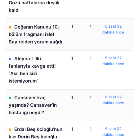
Gözü haftalarca düşük
kaldı
Doğanın Kanunu 10.
1
1
6 saat 32
dakika önce
bölüm fragmanı izle!
Seyirciden yorum yağdı
Aleyna Tilki
1
1
6 saat 32
dakika önce
fanlarıyla kavga etti!
“Asıl ben sizi
istemiyorum”
Cansever kaç
1
1
6 saat 32
dakika önce
yaşında? Cansever’in
hastalığı neydi?
Erdal Beşikçioğlu’nun
1
1
6 saat 32
dakika önce
kızı Derin Beşikçioğlu