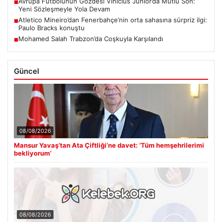
Avrupa Futbolunun Gözdesi Vinicius Junior’da Mutlu Son:
■
Yeni Sözleşmeyle Yola Devam
Atletico Mineiro’dan Fenerbahçe’nin orta sahasına sürpriz ilgi:
■
Paulo Bracks konuştu
Mohamed Salah Trabzon’da Coşkuyla Karşılandı
■
Güncel
08/08/2026
Mansur Yavaş’tan Ata Çiftliği’ne davet: ‘Tüm hemşehrilerimi
bekliyorum’
08/08/2026