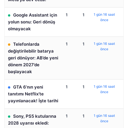
Google Assistant için
1
1
1 gün 16 saat
önce
yolun sonu: Geri dönüş
olmayacak
Telefonlarda
1
1
1 gün 16 saat
önce
değiştirilebilir batarya
geri dönüyor: AB’de yeni
dönem 2027’de
başlayacak
GTA 6’nın yeni
1
1
1 gün 16 saat
önce
tanıtımı Netflix’te
yayınlanacak! İşte tarihi
Sony, PS5 kutularına
1
1
1 gün 16 saat
önce
2028 uyarısı ekledi: