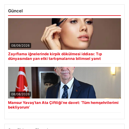
Güncel
08/09/2026
Zayıflama iğnelerinde kirpik dökülmesi iddiası: Tıp
dünyasından yan etki tartışmalarına bilimsel yanıt
08/08/2026
Mansur Yavaş’tan Ata Çiftliği’ne davet: ‘Tüm hemşehrilerimi
bekliyorum’