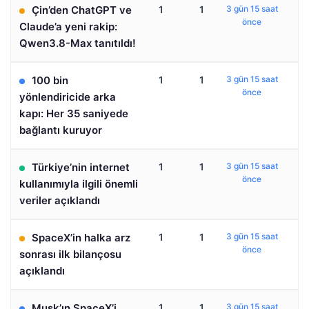
Çin’den ChatGPT ve
1
1
3 gün 15 saat
önce
Claude’a yeni rakip:
Qwen3.8-Max tanıtıldı!
100 bin
1
1
3 gün 15 saat
önce
yönlendiricide arka
kapı: Her 35 saniyede
bağlantı kuruyor
Türkiye’nin internet
1
1
3 gün 15 saat
önce
kullanımıyla ilgili önemli
veriler açıklandı
SpaceX’in halka arz
1
1
3 gün 15 saat
önce
sonrası ilk bilançosu
açıklandı
Musk’ın SpaceX’i
1
1
3 gün 15 saat