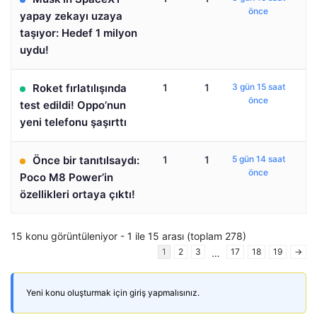
önce
yapay zekayı uzaya
taşıyor: Hedef 1 milyon
uydu!
Roket fırlatılışında
1
1
3 gün 15 saat
önce
test edildi! Oppo’nun
yeni telefonu şaşırttı
Önce bir tanıtılsaydı:
1
1
5 gün 14 saat
önce
Poco M8 Power’in
özellikleri ortaya çıktı!
15 konu görüntüleniyor - 1 ile 15 arası (toplam 278)
1
2
3
17
18
19
→
…
Yeni konu oluşturmak için giriş yapmalısınız.