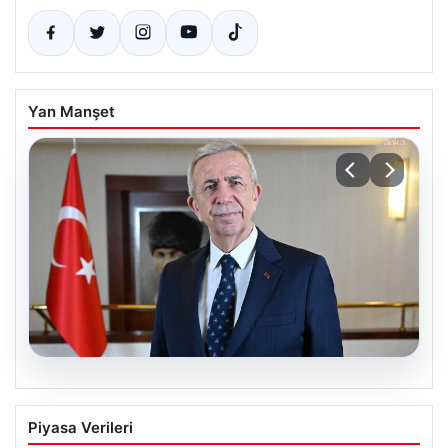
Yan Manşet
08.08.2026
Mansur Yavaş’tan Ata Çiftliği’ne davet:
Piyasa Verileri
‘Tüm hemşehrilerimi bekliyorum’