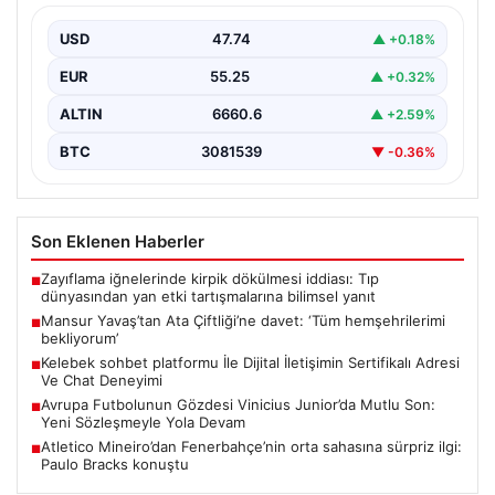
{ "title": "Mansur Yavaş’tan Ata Çiftliği’ne Davet:
Ankaralılara Doğa ve Üretimle Buluşma Çağrısı",
USD
47.74
▲ +0.18%
"content":…
EUR
55.25
▲ +0.32%
ALTIN
6660.6
▲ +2.59%
BTC
3081539
▼ -0.36%
Son Eklenen Haberler
Zayıflama iğnelerinde kirpik dökülmesi iddiası: Tıp
■
dünyasından yan etki tartışmalarına bilimsel yanıt
Mansur Yavaş’tan Ata Çiftliği’ne davet: ‘Tüm hemşehrilerimi
■
bekliyorum’
Kelebek sohbet platformu İle Dijital İletişimin Sertifikalı Adresi
■
Ve Chat Deneyimi
Avrupa Futbolunun Gözdesi Vinicius Junior’da Mutlu Son:
■
Yeni Sözleşmeyle Yola Devam
Atletico Mineiro’dan Fenerbahçe’nin orta sahasına sürpriz ilgi:
■
Paulo Bracks konuştu