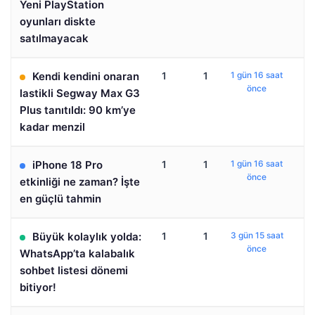
Yeni PlayStation
oyunları diskte
satılmayacak
Kendi kendini onaran
1
1
1 gün 16 saat
önce
lastikli Segway Max G3
Plus tanıtıldı: 90 km’ye
kadar menzil
iPhone 18 Pro
1
1
1 gün 16 saat
önce
etkinliği ne zaman? İşte
en güçlü tahmin
Büyük kolaylık yolda:
1
1
3 gün 15 saat
önce
WhatsApp’ta kalabalık
sohbet listesi dönemi
bitiyor!