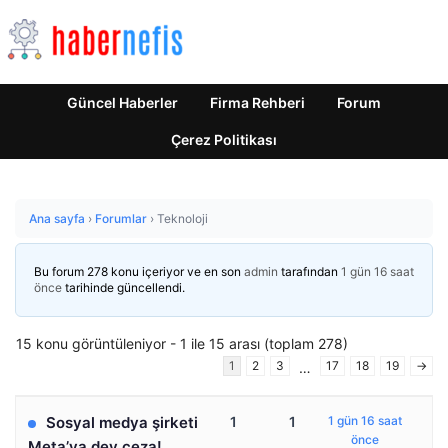
Güncel Haberler
Firma Rehberi
Forum
Çerez Politikası
Ana sayfa
›
Forumlar
›
Teknoloji
Bu forum 278 konu içeriyor ve en son
admin
tarafından
1 gün 16 saat
önce
tarihinde güncellendi.
15 konu görüntüleniyor - 1 ile 15 arası (toplam 278)
1
2
3
17
18
19
→
…
Sosyal medya şirketi
1
1
1 gün 16 saat
önce
Meta’ya dev ceza!