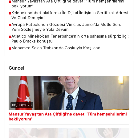
Mansur Yavaş’tan Ata Çiftliği’ne davet: ‘Tüm hemşehrilerimi
■
bekliyorum’
Kelebek sohbet platformu İle Dijital İletişimin Sertifikalı Adresi
■
Ve Chat Deneyimi
Avrupa Futbolunun Gözdesi Vinicius Junior’da Mutlu Son:
■
Yeni Sözleşmeyle Yola Devam
Atletico Mineiro’dan Fenerbahçe’nin orta sahasına sürpriz ilgi:
■
Paulo Bracks konuştu
Mohamed Salah Trabzon’da Coşkuyla Karşılandı
■
Güncel
08/08/2026
Mansur Yavaş’tan Ata Çiftliği’ne davet: ‘Tüm hemşehrilerimi
bekliyorum’