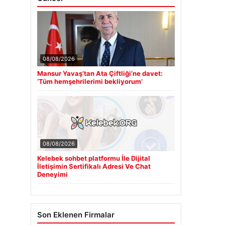
08/08/2026
Mansur Yavaş’tan Ata Çiftliği’ne davet:
‘Tüm hemşehrilerimi bekliyorum’
08/08/2026
Kelebek sohbet platformu İle Dijital
İletişimin Sertifikalı Adresi Ve Chat
Deneyimi
Son Eklenen Firmalar