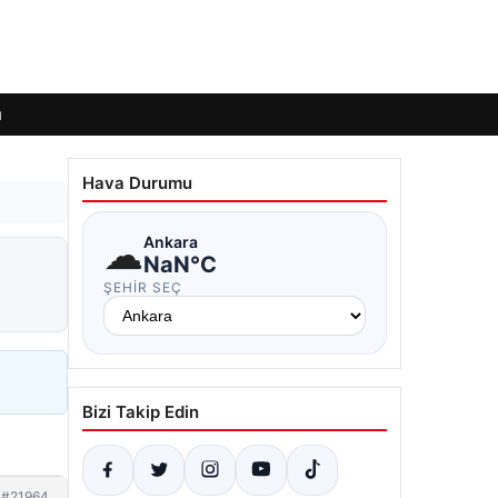
ı
Hava Durumu
☁
Ankara
NaN°C
ŞEHIR SEÇ
Bizi Takip Edin
#21964