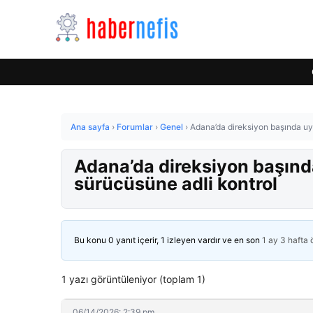
Ana sayfa
›
Forumlar
›
Genel
›
Adana’da direksiyon başında uy
Adana’da direksiyon başın
sürücüsüne adli kontrol
Bu konu 0 yanıt içerir, 1 izleyen vardır ve en son
1 ay 3 hafta
1 yazı görüntüleniyor (toplam 1)
06/14/2026: 2:39 pm