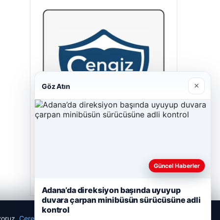
×
Göz Atın
Hastaş Beton
05/26/2026
Güncel Haberler
Adana’da direksiyon başında uyuyup
duvara çarpan minibüsün sürücüsüne adli
kontrol
ıyoruz.
Çerez Politikamız
Reddet
Kabul Et