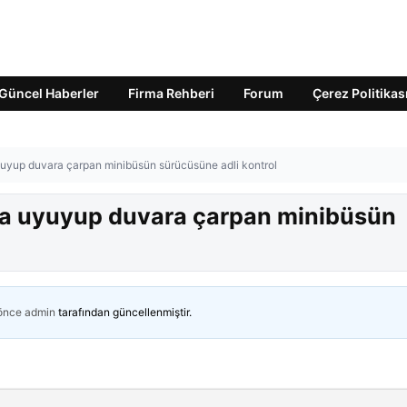
Güncel Haberler
Firma Rehberi
Forum
Çerez Politikas
uyup duvara çarpan minibüsün sürücüsüne adli kontrol
da uyuyup duvara çarpan minibüsün
 önce
admin
tarafından güncellenmiştir.