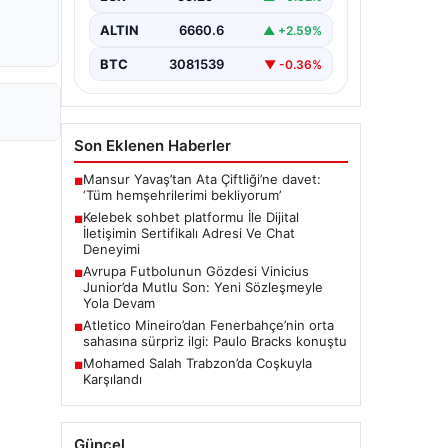
bir biçimde iletişim oluşturması ciddi
bir önem ifade etmektedir. Güncel…
ALTIN
6660.6
▲ +2.59%
BTC
3081539
▼ -0.36%
Son Eklenen Haberler
Mansur Yavaş’tan Ata Çiftliği’ne davet:
■
‘Tüm hemşehrilerimi bekliyorum’
Kelebek sohbet platformu İle Dijital
■
İletişimin Sertifikalı Adresi Ve Chat
Deneyimi
Avrupa Futbolunun Gözdesi Vinicius
■
Junior’da Mutlu Son: Yeni Sözleşmeyle
Yola Devam
Atletico Mineiro’dan Fenerbahçe’nin orta
■
sahasına sürpriz ilgi: Paulo Bracks konuştu
Mohamed Salah Trabzon’da Coşkuyla
■
Karşılandı
Güncel