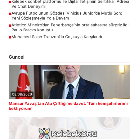
Kelebek sohbet platformu İle Dijital İletişimin Sertifikalı Adresi
■
Ve Chat Deneyimi
Avrupa Futbolunun Gözdesi Vinicius Junior’da Mutlu Son:
■
Yeni Sözleşmeyle Yola Devam
Atletico Mineiro’dan Fenerbahçe’nin orta sahasına sürpriz ilgi:
■
Paulo Bracks konuştu
Mohamed Salah Trabzon’da Coşkuyla Karşılandı
■
Güncel
08/08/2026
Mansur Yavaş’tan Ata Çiftliği’ne davet: ‘Tüm hemşehrilerimi
bekliyorum’