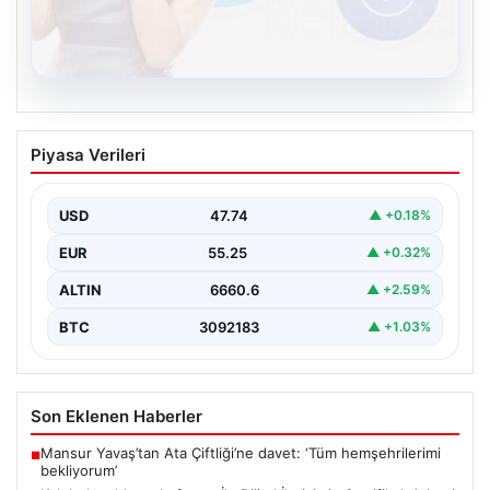
08.08.2026
Kelebek sohbet platformu İle Dijital
Piyasa Verileri
İletişimin Sertifikalı Adresi Ve Chat
Deneyimi
USD
47.74
▲ +0.18%
Sanal ortamında kullanıcıların güvenli bir biçimde iletişim
oluşturması ciddi bir önem ifade etmektedir. Güncel…
EUR
55.25
▲ +0.32%
ALTIN
6660.6
▲ +2.59%
BTC
3092183
▲ +1.03%
Son Eklenen Haberler
Mansur Yavaş’tan Ata Çiftliği’ne davet: ‘Tüm hemşehrilerimi
■
bekliyorum’