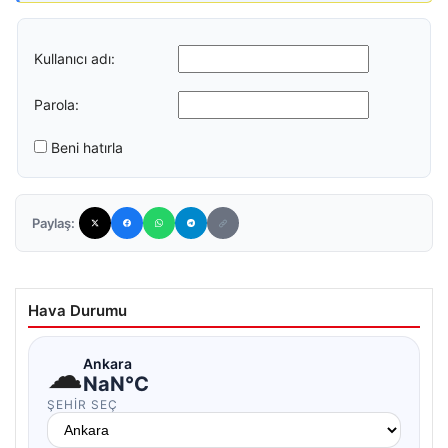
Kullanıcı adı:
Parola:
Beni hatırla
Paylaş:
Hava Durumu
☁
Ankara
NaN°C
ŞEHIR SEÇ