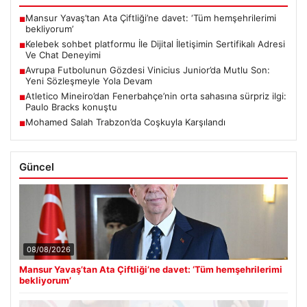
Mansur Yavaş’tan Ata Çiftliği’ne davet: ‘Tüm hemşehrilerimi
■
bekliyorum’
Kelebek sohbet platformu İle Dijital İletişimin Sertifikalı Adresi
■
Ve Chat Deneyimi
Avrupa Futbolunun Gözdesi Vinicius Junior’da Mutlu Son:
■
Yeni Sözleşmeyle Yola Devam
Atletico Mineiro’dan Fenerbahçe’nin orta sahasına sürpriz ilgi:
■
Paulo Bracks konuştu
Mohamed Salah Trabzon’da Coşkuyla Karşılandı
■
Güncel
08/08/2026
Mansur Yavaş’tan Ata Çiftliği’ne davet: ‘Tüm hemşehrilerimi
bekliyorum’