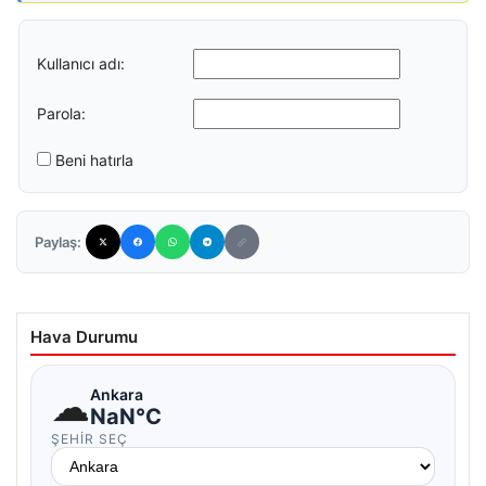
Kullanıcı adı:
Parola:
Beni hatırla
Paylaş:
Hava Durumu
☁
Ankara
NaN°C
ŞEHIR SEÇ