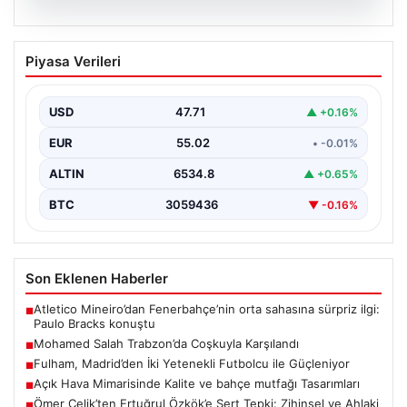
05.08.2026
Mohamed Salah Trabzon’da Coşkuyla
Piyasa Verileri
Karşılandı
Trabzonspor'un yeni transferi Mohamed Salah, yoğun
ilgi ve büyük heyecan eşliğinde Trabzon'a geldi.
USD
47.71
▲ +0.16%
Dünyaca…
EUR
55.02
• -0.01%
ALTIN
6534.8
▲ +0.65%
BTC
3059436
▼ -0.16%
Son Eklenen Haberler
Atletico Mineiro’dan Fenerbahçe’nin orta sahasına sürpriz ilgi:
■
Paulo Bracks konuştu
Mohamed Salah Trabzon’da Coşkuyla Karşılandı
■
Fulham, Madrid’den İki Yetenekli Futbolcu ile Güçleniyor
■
Açık Hava Mimarisinde Kalite ve bahçe mutfağı Tasarımları
■
Ömer Çelik’ten Ertuğrul Özkök’e Sert Tepki: Zihinsel ve Ahlaki
■