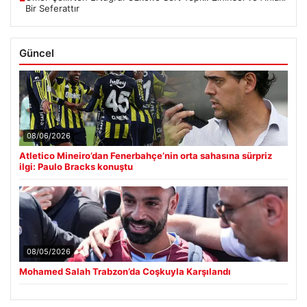
Bir Seferattır
Güncel
08/06/2026
Atletico Mineiro’dan Fenerbahçe’nin orta sahasına sürpriz
ilgi: Paulo Bracks konuştu
08/05/2026
Mohamed Salah Trabzon’da Coşkuyla Karşılandı