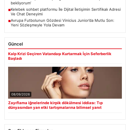
bekliyorum’
Kelebek sohbet platformu İle Dijital İletişimin Sertifikalı Adresi
■
Ve Chat Deneyimi
Avrupa Futbolunun Gözdesi Vinicius Junior’da Mutlu Son:
■
Yeni Sözleşmeyle Yola Devam
Güncel
Kalp Krizi Geçiren Vatandaşı Kurtarmak İçin Seferberlik
Başladı
08/09/2026
Zayıflama iğnelerinde kirpik dökülmesi iddiası: Tıp
dünyasından yan etki tartışmalarına bilimsel yanıt