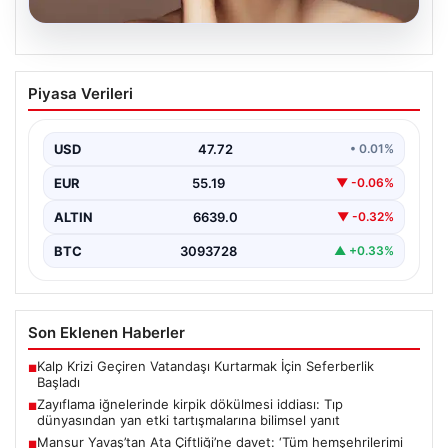
09.08.2026
Zayıflama iğnelerinde kirpik dökülmesi
Piyasa Verileri
iddiası: Tıp dünyasından yan etki
tartışmalarına bilimsel yanıt
USD
47.72
• 0.01%
{ "title": "Zayıflama iğnelerinde kirpik dökülmesi iddiası:
Tıp dünyasından yan etki tartışmalarına bilimsel yanıt",…
EUR
55.19
▼ -0.06%
ALTIN
6639.0
▼ -0.32%
BTC
3093728
▲ +0.33%
Son Eklenen Haberler
Kalp Krizi Geçiren Vatandaşı Kurtarmak İçin Seferberlik
■
Başladı
Zayıflama iğnelerinde kirpik dökülmesi iddiası: Tıp
■
dünyasından yan etki tartışmalarına bilimsel yanıt
Mansur Yavaş’tan Ata Çiftliği’ne davet: ‘Tüm hemşehrilerimi
■