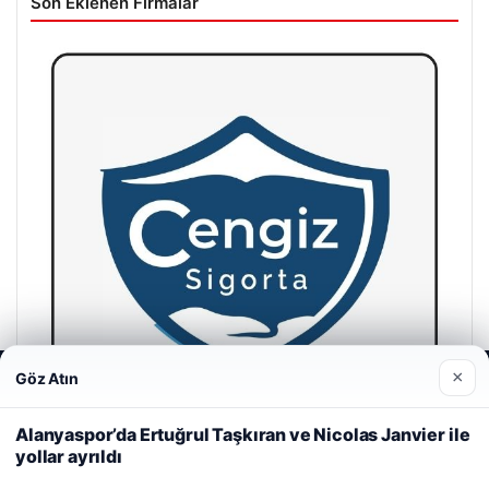
Son Eklenen Firmalar
×
Göz Atın
Web sitemizi nasıl kullandığınızı daha iyi anlayabilmek,
deneyiminizi kişiselleştirmek ve geliştirmek amacıyla çerezler
kullanıyoruz.
Çerez Politikamız
Alanyaspor’da Ertuğrul Taşkıran ve Nicolas Janvier ile
yollar ayrıldı
Reddet
Kabul Et
Cengiz Sigorta