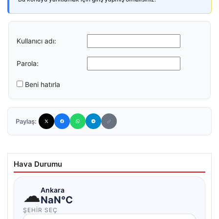
Kullanıcı adı:
Parola:
Beni hatırla
Paylaş:
Hava Durumu
☁
Ankara
NaN°C
ŞEHIR SEÇ