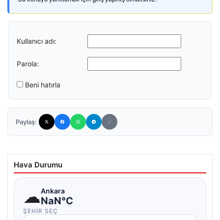
Kullanıcı adı:
Parola:
Beni hatırla
Paylaş:
Hava Durumu
☁
Ankara
NaN°C
ŞEHIR SEÇ