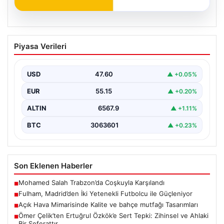
05.08.2026
Fulham, Madrid’den İki Yetenekli
Piyasa Verileri
Futbolcu ile Güçleniyor
İngiltere Premier Lig takımlarından Fulham, yaz transfer
döneminde önemli bir hamle yaparak İspanya'nın
USD
47.60
▲ +0.05%
köklü…
EUR
55.15
▲ +0.20%
ALTIN
6567.9
▲ +1.11%
BTC
3063601
▲ +0.23%
Son Eklenen Haberler
Mohamed Salah Trabzon’da Coşkuyla Karşılandı
■
Fulham, Madrid’den İki Yetenekli Futbolcu ile Güçleniyor
■
Açık Hava Mimarisinde Kalite ve bahçe mutfağı Tasarımları
■
Ömer Çelik’ten Ertuğrul Özkök’e Sert Tepki: Zihinsel ve Ahlaki
■
Bir Seferattır