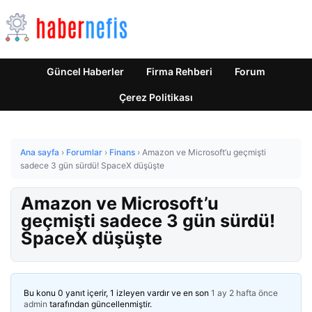
Güncel Haberler
Firma Rehberi
Forum
Çerez Politikası
Ana sayfa
›
Forumlar
›
Finans
›
Amazon ve Microsoft’u geçmişti
sadece 3 gün sürdü! SpaceX düşüşte
Amazon ve Microsoft’u
geçmişti sadece 3 gün sürdü!
SpaceX düşüşte
Bu konu 0 yanıt içerir, 1 izleyen vardır ve en son
1 ay 2 hafta önce
admin
tarafından güncellenmiştir.