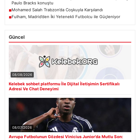
Paulo Bracks konuştu
Mohamed Salah Trabzon’da Coşkuyla Karşılandı
■
Fulham, Madrid’den İki Yetenekli Futbolcu ile Güçleniyor
■
Güncel
08/08/2026
Kelebek sohbet platformu İle Dijital İletişimin Sertifikalı
Adresi Ve Chat Deneyimi
08/07/2026
Avrupa Futbolunun Gözdesi Vinicius Junior’da Mutlu Son: