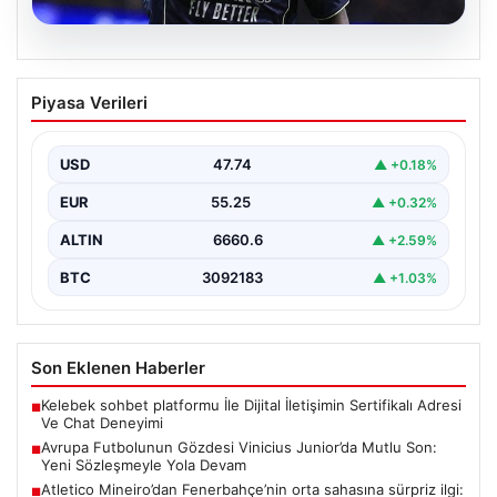
07.08.2026
Avrupa Futbolunun Gözdesi Vinicius
Piyasa Verileri
Junior’da Mutlu Son: Yeni Sözleşmeyle
Yola Devam
USD
47.74
▲ +0.18%
Avrupa futbol arenasında büyük yankı uyandıran
gelişme, Brezilyalı yetenek Vinicius Junior'un
EUR
55.25
▲ +0.32%
kariyerinde yeni bir…
ALTIN
6660.6
▲ +2.59%
BTC
3092183
▲ +1.03%
Son Eklenen Haberler
Kelebek sohbet platformu İle Dijital İletişimin Sertifikalı Adresi
■
Ve Chat Deneyimi
Avrupa Futbolunun Gözdesi Vinicius Junior’da Mutlu Son:
■
Yeni Sözleşmeyle Yola Devam
Atletico Mineiro’dan Fenerbahçe’nin orta sahasına sürpriz ilgi:
■