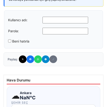
Kullanıcı adı:
Parola:
Beni hatırla
Paylaş:
Hava Durumu
☁
Ankara
NaN°C
ŞEHIR SEÇ