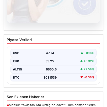
08.08.2026
Kelebek sohbet platformu İle Dijital
Piyasa Verileri
İletişimin Sertifikalı Adresi Ve Chat
Deneyimi
USD
47.74
▲ +0.18%
Sanal ortamında kullanıcıların güvenli bir biçimde iletişim
oluşturması ciddi bir önem ifade etmektedir. Güncel…
EUR
55.25
▲ +0.32%
ALTIN
6660.6
▲ +2.59%
BTC
3081539
▼ -0.36%
Son Eklenen Haberler
Mansur Yavaş’tan Ata Çiftliği’ne davet: ‘Tüm hemşehrilerimi
■