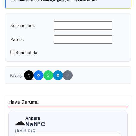
Kullanıcı adı:
Parola:
Beni hatırla
Paylaş:
Hava Durumu
☁
Ankara
NaN°C
ŞEHIR SEÇ