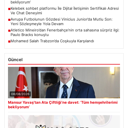
bekliyorum’
Kelebek sohbet platformu İle Dijital İletişimin Sertifikalı Adresi
■
Ve Chat Deneyimi
Avrupa Futbolunun Gözdesi Vinicius Junior’da Mutlu Son:
■
Yeni Sözleşmeyle Yola Devam
Atletico Mineiro’dan Fenerbahçe’nin orta sahasına sürpriz ilgi:
■
Paulo Bracks konuştu
Mohamed Salah Trabzon’da Coşkuyla Karşılandı
■
Güncel
08/08/2026
Mansur Yavaş’tan Ata Çiftliği’ne davet: ‘Tüm hemşehrilerimi
bekliyorum’