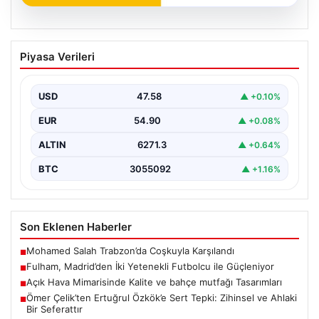
05.08.2026
Fulham, Madrid’den İki Yetenekli
Piyasa Verileri
Futbolcu ile Güçleniyor
İngiltere Premier Lig takımlarından Fulham, yaz transfer
döneminde önemli bir hamle yaparak İspanya'nın
USD
47.58
▲ +0.10%
köklü…
EUR
54.90
▲ +0.08%
ALTIN
6271.3
▲ +0.64%
BTC
3055092
▲ +1.16%
Son Eklenen Haberler
Mohamed Salah Trabzon’da Coşkuyla Karşılandı
■
Fulham, Madrid’den İki Yetenekli Futbolcu ile Güçleniyor
■
Açık Hava Mimarisinde Kalite ve bahçe mutfağı Tasarımları
■
Ömer Çelik’ten Ertuğrul Özkök’e Sert Tepki: Zihinsel ve Ahlaki
■
Bir Seferattır