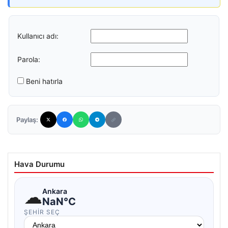
Kullanıcı adı:
Parola:
Beni hatırla
Paylaş:
Hava Durumu
☁
Ankara
NaN°C
ŞEHIR SEÇ