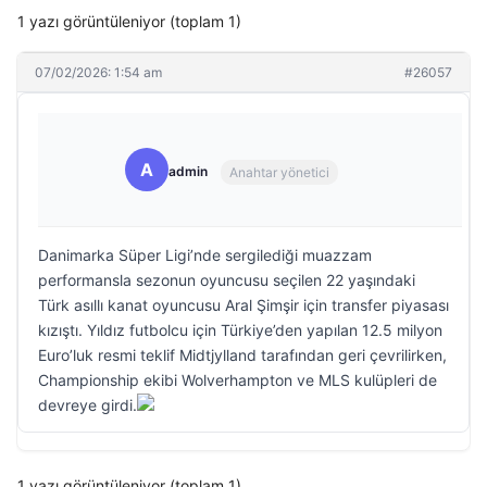
1 yazı görüntüleniyor (toplam 1)
07/02/2026: 1:54 am
#26057
A
admin
Anahtar yönetici
Danimarka Süper Ligi’nde sergilediği muazzam
performansla sezonun oyuncusu seçilen 22 yaşındaki
Türk asıllı kanat oyuncusu Aral Şimşir için transfer piyasası
kızıştı. Yıldız futbolcu için Türkiye’den yapılan 12.5 milyon
Euro’luk resmi teklif Midtjylland tarafından geri çevrilirken,
Championship ekibi Wolverhampton ve MLS kulüpleri de
devreye girdi.
1 yazı görüntüleniyor (toplam 1)