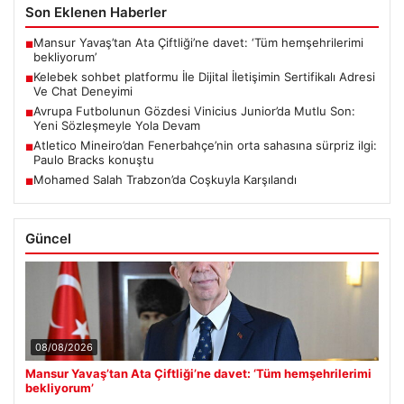
Son Eklenen Haberler
Mansur Yavaş’tan Ata Çiftliği’ne davet: ‘Tüm hemşehrilerimi
■
bekliyorum’
Kelebek sohbet platformu İle Dijital İletişimin Sertifikalı Adresi
■
Ve Chat Deneyimi
Avrupa Futbolunun Gözdesi Vinicius Junior’da Mutlu Son:
■
Yeni Sözleşmeyle Yola Devam
Atletico Mineiro’dan Fenerbahçe’nin orta sahasına sürpriz ilgi:
■
Paulo Bracks konuştu
Mohamed Salah Trabzon’da Coşkuyla Karşılandı
■
Güncel
08/08/2026
Mansur Yavaş’tan Ata Çiftliği’ne davet: ‘Tüm hemşehrilerimi
bekliyorum’