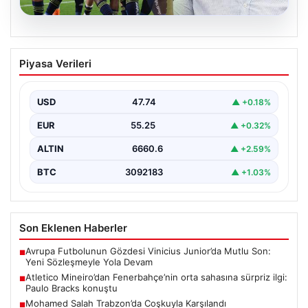
06.08.2026
Atletico Mineiro’dan Fenerbahçe’nin
Piyasa Verileri
orta sahasına sürpriz ilgi: Paulo Bracks
konuştu
USD
47.74
▲ +0.18%
Atletico Mineiro cephesinden Fenerbahçe'nin orta saha
oyuncusu Fred için dikkat çeken bir hamle geldi.…
EUR
55.25
▲ +0.32%
ALTIN
6660.6
▲ +2.59%
BTC
3092183
▲ +1.03%
Son Eklenen Haberler
Avrupa Futbolunun Gözdesi Vinicius Junior’da Mutlu Son:
■
Yeni Sözleşmeyle Yola Devam
Atletico Mineiro’dan Fenerbahçe’nin orta sahasına sürpriz ilgi:
■
Paulo Bracks konuştu
Mohamed Salah Trabzon’da Coşkuyla Karşılandı
■