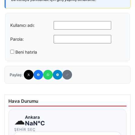
Kullanıcı adı:
Parola:
Beni hatırla
Paylaş:
Hava Durumu
☁
Ankara
NaN°C
ŞEHIR SEÇ