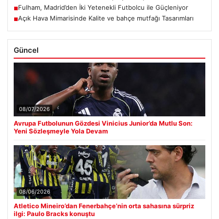
Fulham, Madrid’den İki Yetenekli Futbolcu ile Güçleniyor
■
Açık Hava Mimarisinde Kalite ve bahçe mutfağı Tasarımları
■
Güncel
08/07/2026
Avrupa Futbolunun Gözdesi Vinicius Junior’da Mutlu Son:
Yeni Sözleşmeyle Yola Devam
08/06/2026
Atletico Mineiro’dan Fenerbahçe’nin orta sahasına sürpriz
ilgi: Paulo Bracks konuştu