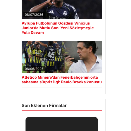
08/07/2026
Avrupa Futbolunun Gözdesi Vinicius
Junior’da Mutlu Son: Yeni Sözleşmeyle
Yola Devam
08/06/2026
Atletico Mineiro’dan Fenerbahçe’nin orta
sahasına sürpriz ilgi: Paulo Bracks konuştu
Son Eklenen Firmalar