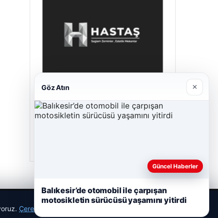
×
Göz Atın
Hastaş Beton
05/26/2026
Güncel Haberler
Balıkesir’de otomobil ile çarpışan
motosikletin sürücüsü yaşamını yitirdi
ıyoruz.
Çerez Politikamız
Reddet
Kabul Et