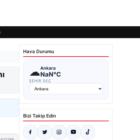
ı
Hava Durumu
☁
Ankara
nı
NaN°C
ŞEHIR SEÇ
Bizi Takip Edin
#22288