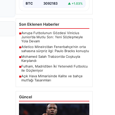
BTC
3092183
▲ +1.03%
Son Eklenen Haberler
Avrupa Futbolunun Gözdesi Vinicius
■
Junior’da Mutlu Son: Yeni Sözleşmeyle
Yola Devam
Atletico Mineiro’dan Fenerbahçe’nin orta
■
sahasına sürpriz ilgi: Paulo Bracks konuştu
Mohamed Salah Trabzon’da Coşkuyla
■
Karşılandı
Fulham, Madrid’den İki Yetenekli Futbolcu
■
ile Güçleniyor
Açık Hava Mimarisinde Kalite ve bahçe
■
mutfağı Tasarımları
Güncel