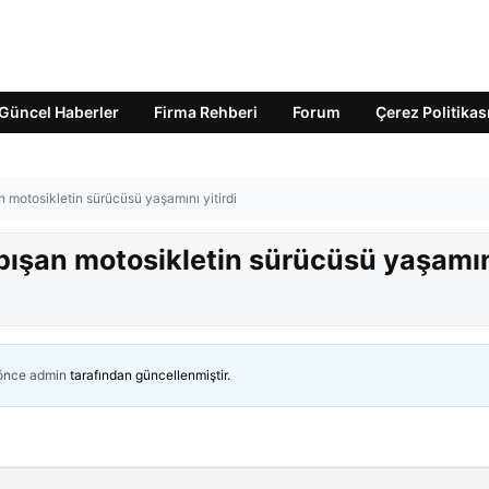
Güncel Haberler
Firma Rehberi
Forum
Çerez Politikas
an motosikletin sürücüsü yaşamını yitirdi
arpışan motosikletin sürücüsü yaşamı
 önce
admin
tarafından güncellenmiştir.