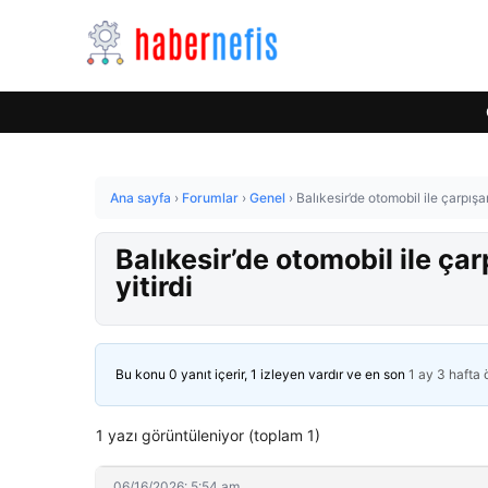
Ana sayfa
›
Forumlar
›
Genel
›
Balıkesir’de otomobil ile çarpış
Balıkesir’de otomobil ile ç
yitirdi
Bu konu 0 yanıt içerir, 1 izleyen vardır ve en son
1 ay 3 hafta
1 yazı görüntüleniyor (toplam 1)
06/16/2026: 5:54 am