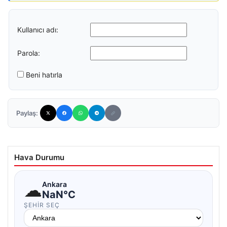
Kullanıcı adı:
Parola:
Beni hatırla
Paylaş:
Hava Durumu
☁
Ankara
NaN°C
ŞEHIR SEÇ