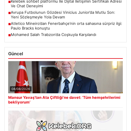
Kelebek sohbet platformu İle Dijital İletişimin Sertifikalı Adresi
■
Ve Chat Deneyimi
Avrupa Futbolunun Gözdesi Vinicius Junior’da Mutlu Son:
■
Yeni Sözleşmeyle Yola Devam
Atletico Mineiro’dan Fenerbahçe’nin orta sahasına sürpriz ilgi:
■
Paulo Bracks konuştu
Mohamed Salah Trabzon’da Coşkuyla Karşılandı
■
Güncel
08/08/2026
Mansur Yavaş’tan Ata Çiftliği’ne davet: ‘Tüm hemşehrilerimi
bekliyorum’