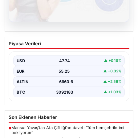
08.08.2026
Kelebek sohbet platformu İle Dijital
Piyasa Verileri
İletişimin Sertifikalı Adresi Ve Chat
Deneyimi
USD
47.74
▲ +0.18%
Sanal ortamında kullanıcıların güvenli bir biçimde iletişim
oluşturması ciddi bir önem ifade etmektedir. Güncel…
EUR
55.25
▲ +0.32%
ALTIN
6660.6
▲ +2.59%
BTC
3092183
▲ +1.03%
Son Eklenen Haberler
Mansur Yavaş’tan Ata Çiftliği’ne davet: ‘Tüm hemşehrilerimi
■
bekliyorum’