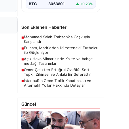
BTC
3063601
▲ +0.23%
Son Eklenen Haberler
Mohamed Salah Trabzon’da Coşkuyla
■
Karşılandı
Fulham, Madrid’den İki Yetenekli Futbolcu
■
ile Güçleniyor
Açık Hava Mimarisinde Kalite ve bahçe
■
mutfağı Tasarımları
Ömer Çelik’ten Ertuğrul Özkök’e Sert
■
Tepki: Zihinsel ve Ahlaki Bir Seferattır
İstanbul’da Gece Trafik Kapatmaları ve
■
Alternatif Yollar Hakkında Detaylar
Güncel