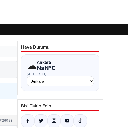
ı
Hava Durumu
☁
Ankara
NaN°C
ŞEHIR SEÇ
Bizi Takip Edin
#26053