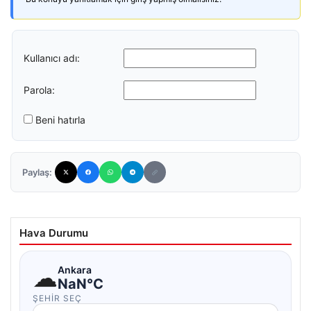
Kullanıcı adı:
Parola:
Beni hatırla
Paylaş:
Hava Durumu
☁
Ankara
NaN°C
ŞEHIR SEÇ