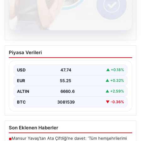
08.08.2026
Kelebek sohbet platformu İle Dijital
Piyasa Verileri
İletişimin Sertifikalı Adresi Ve Chat
Deneyimi
USD
47.74
▲ +0.18%
Sanal ortamında kullanıcıların güvenli bir biçimde iletişim
oluşturması ciddi bir önem ifade etmektedir. Güncel…
EUR
55.25
▲ +0.32%
ALTIN
6660.6
▲ +2.59%
BTC
3081539
▼ -0.36%
Son Eklenen Haberler
Mansur Yavaş’tan Ata Çiftliği’ne davet: ‘Tüm hemşehrilerimi
■