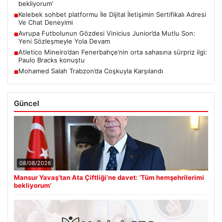
bekliyorum’
Kelebek sohbet platformu İle Dijital İletişimin Sertifikalı Adresi
■
Ve Chat Deneyimi
Avrupa Futbolunun Gözdesi Vinicius Junior’da Mutlu Son:
■
Yeni Sözleşmeyle Yola Devam
Atletico Mineiro’dan Fenerbahçe’nin orta sahasına sürpriz ilgi:
■
Paulo Bracks konuştu
Mohamed Salah Trabzon’da Coşkuyla Karşılandı
■
Güncel
08/08/2026
Mansur Yavaş’tan Ata Çiftliği’ne davet: ‘Tüm hemşehrilerimi
bekliyorum’