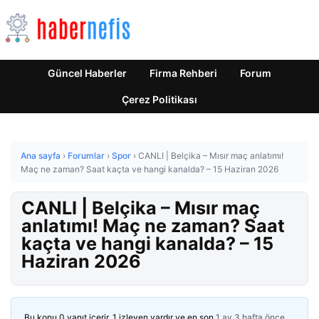
Güncel Haberler
Firma Rehberi
Forum
Çerez Politikası
Ana sayfa
›
Forumlar
›
Spor
›
CANLI | Belçika – Mısır maç anlatımı!
Maç ne zaman? Saat kaçta ve hangi kanalda? – 15 Haziran 2026
CANLI | Belçika – Mısır maç
anlatımı! Maç ne zaman? Saat
kaçta ve hangi kanalda? – 15
Haziran 2026
Bu konu 0 yanıt içerir, 1 izleyen vardır ve en son
1 ay 3 hafta önce