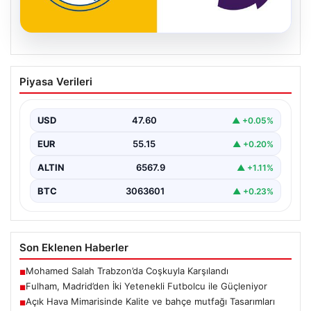
05.08.2026
Fulham, Madrid’den İki Yetenekli
Piyasa Verileri
Futbolcu ile Güçleniyor
İngiltere Premier Lig takımlarından Fulham, yaz transfer
döneminde önemli bir hamle yaparak İspanya'nın
USD
47.60
▲ +0.05%
köklü…
EUR
55.15
▲ +0.20%
ALTIN
6567.9
▲ +1.11%
BTC
3063601
▲ +0.23%
Son Eklenen Haberler
Mohamed Salah Trabzon’da Coşkuyla Karşılandı
■
Fulham, Madrid’den İki Yetenekli Futbolcu ile Güçleniyor
■
Açık Hava Mimarisinde Kalite ve bahçe mutfağı Tasarımları
■