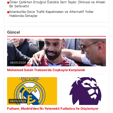
Ömer Çelik’ten Ertuğrul Özkök’e Sert Tepki: Zihinsel ve Ahlaki
■
Bir Seferattır
İstanbul’da Gece Trafik Kapatmaları ve Alternatif Yollar
■
Hakkında Detaylar
Güncel
08/05/2026
Mohamed Salah Trabzon’da Coşkuyla Karşılandı
08/05/2026
Fulham, Madrid’den İki Yetenekli Futbolcu ile Güçleniyor