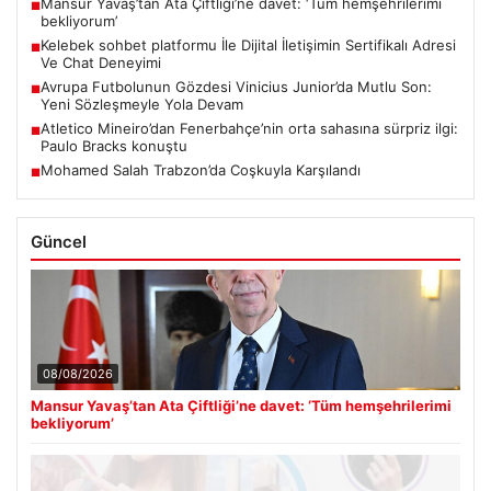
Mansur Yavaş’tan Ata Çiftliği’ne davet: ‘Tüm hemşehrilerimi
■
bekliyorum’
Kelebek sohbet platformu İle Dijital İletişimin Sertifikalı Adresi
■
Ve Chat Deneyimi
Avrupa Futbolunun Gözdesi Vinicius Junior’da Mutlu Son:
■
Yeni Sözleşmeyle Yola Devam
Atletico Mineiro’dan Fenerbahçe’nin orta sahasına sürpriz ilgi:
■
Paulo Bracks konuştu
Mohamed Salah Trabzon’da Coşkuyla Karşılandı
■
Güncel
08/08/2026
Mansur Yavaş’tan Ata Çiftliği’ne davet: ‘Tüm hemşehrilerimi
bekliyorum’