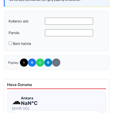
Kullanıcı adı:
Parola:
Beni hatırla
Paylaş:
Hava Durumu
☁
Ankara
NaN°C
ŞEHIR SEÇ