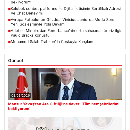
bekliyorum’
Kelebek sohbet platformu İle Dijital İletişimin Sertifikalı Adresi
■
Ve Chat Deneyimi
Avrupa Futbolunun Gözdesi Vinicius Junior’da Mutlu Son:
■
Yeni Sözleşmeyle Yola Devam
Atletico Mineiro’dan Fenerbahçe’nin orta sahasına sürpriz ilgi:
■
Paulo Bracks konuştu
Mohamed Salah Trabzon’da Coşkuyla Karşılandı
■
Güncel
08/08/2026
Mansur Yavaş’tan Ata Çiftliği’ne davet: ‘Tüm hemşehrilerimi
bekliyorum’