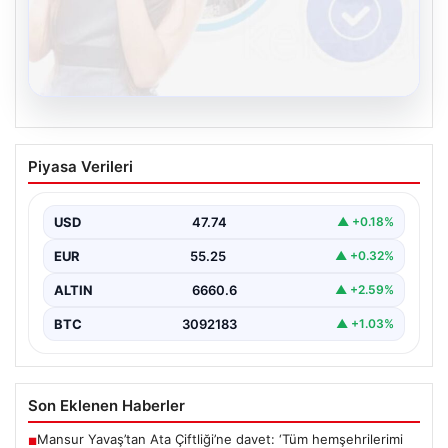
08.08.2026
Kelebek sohbet platformu İle Dijital
Piyasa Verileri
İletişimin Sertifikalı Adresi Ve Chat
Deneyimi
USD
47.74
▲ +0.18%
Sanal ortamında kullanıcıların güvenli bir biçimde iletişim
oluşturması ciddi bir önem ifade etmektedir. Güncel…
EUR
55.25
▲ +0.32%
ALTIN
6660.6
▲ +2.59%
BTC
3092183
▲ +1.03%
Son Eklenen Haberler
Mansur Yavaş’tan Ata Çiftliği’ne davet: ‘Tüm hemşehrilerimi
■